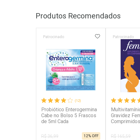
Produtos Recomendados
ADICIONAR AOS 
Patrocinado
Patrocinado
(12)
Probiótico Enterogermina
Multivitamíni
Cabe no Bolso 5 Frascos
Gravidez Fem
de 5ml Cada
Comprimidos
Cápsulas
12% OFF
R$ 36,99
R$ 165,59