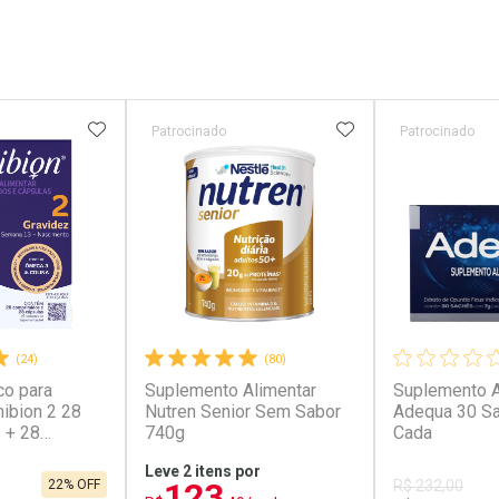
FAVORITOS
ADICIONAR AOS FAVORITOS
ADICIONAR AOS 
Patrocinado
Patrocinado
(24)
(80)
co para
Suplemento Alimentar
Suplemento A
ibion 2 28
Nutren Senior Sem Sabor
Adequa 30 S
 + 28
740g
Cada
Leve 2 itens por
123
22% OFF
R$ 232,00