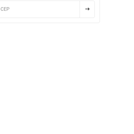
u CEP
CALCULAR FRETE