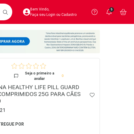
Acesse sua Conta
Precisa de 
Notific
Aces
Bem Vindo,
5
Você po
notifica
Vo
it
BUSCAR
Ver Recursos 
Faça seu Login ou Cadastro
Atendimento ao 
Central de Ajud
crumb
Televendas
4020-4404
Seja o primeiro a
0
avaliar
A HEALTHY LIFE PILL GUARD
COMPRIMIDOS 25G PARA CÃES
ADICIONAR AOS 
0
21