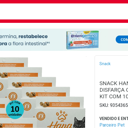
busca
isa?
Bread
Snack
SNACK HAN
DISFARÇA 
KIT COM 1
9354365
Parceiro Pet