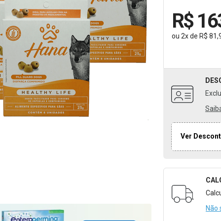
R$ 16
ou
2
x
de
R$ 81,
DES
Excl
Saib
Ver Descont
CAL
Formulári
Calc
Não 