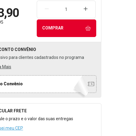
3,90
REMOVER UMA UNIDADE
AUMENTAR UMA UNIDA
95
COMPRAR
CONTO
CONVÊNIO
usivo para clientes cadastrados no programa
a Mais
o Convênio
CULAR FRETE
o para Calcular o Frete
ule o prazo e o valor das suas entregas
sei meu CEP