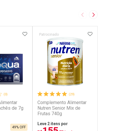
Imagem Anterior
Próxima Imagem
FAVORITOS
ADICIONAR AOS FAVORITOS
ADICIONAR AOS 
Patrocinado
Patrocinado
(0)
(29)
limentar
Complemento Alimentar
SonoZzz Pass
achês de 7g
Nutren Senior Mix de
857mg Vick 8
Frutas 740g
Comprimidos
Leve 2 itens por
155
49% OFF
R$ 32,59