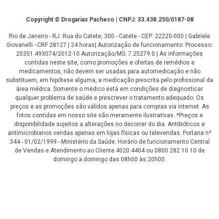
Copyright
Copyright © Drogarias Pacheco | CNPJ: 33.438.250/0187-08
Rio de Janeiro - RJ: Rua do Catete, 300 - Catete - CEP: 22220-000 | Gabriele
Giovanelli - CRF 28127 | 24 horas| Autorização de funcionamento: Processo:
25351.493074/2012-10 Autorização/MS: 7.25279.0 | As informações
contidas neste site, como promoções e ofertas de remédios e
medicamentos, não devem ser usadas para automedicação e não
substituem, em hipótese alguma, a medicação prescrita pelo profissional da
área médica. Somente o médico está em condições de diagnosticar
qualquer problema de saúde e prescrever o tratamento adequado. Os
preços e as promoções são válidos apenas para compras via internet. As
fotos contidas em nosso site são meramente ilustrativas. *Preços e
disponibilidade sujeitos a alterações no decorrer do dia. Antibióticos e
antimicrobianos vendas apenas em lojas físicas ou televendas. Portaria nº
344 - 01/02/1999 - Ministério da Saúde. Horário de funcionamento Central
de Vendas e Atendimento ao Cliente 4020 4404 ou 0800 282 10 10 de
domingo a domingo das 08h00 às 20h00.
LGPD Aceite os Cookies