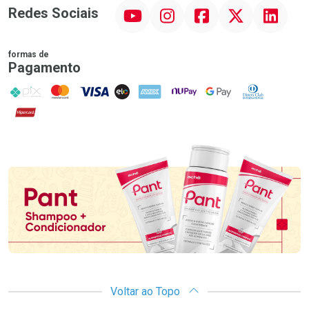
YouTube
Instagram
Facebook
Twitter
Linkedin
Redes Sociais
formas de
Pagamento
PIX
MasterCard
VISA
ELO
AMEX
NuPay
Google Pay
Diners Club
Hipercard
Promoção em Destaque
Voltar ao Topo