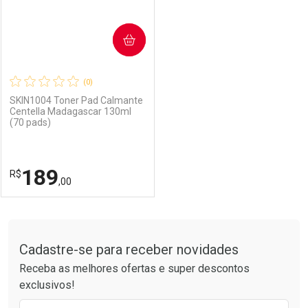
COMPRAR
(0)
SKIN1004 Toner Pad Calmante
Centella Madagascar 130ml
(70 pads)
Ativar Desconto
Ativar Desconto
Comprar sem Desconto
Comprar sem Desconto
189
R$
Comprar sem Desconto
Comprar sem Desconto
Por R$ 78,00/cada
Por R$ 219,00/cada
,00
Por R$ 78,00/cada
Por R$ 219,00/cada
FECHAR
FECHAR
Tudo sobre a Drogarias Pacheco
Cadastre-se para receber novidades
Laboratório
Por Menos
Receba as melhores ofertas e super descontos
exclusivos!