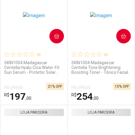
COMPRAR
COMPRAR
(0)
(0)
SKIN1004 Madagascar
SKIN1004 Madagascar
Centella Hyalu-Cica Water-Fit
Centella Tone Brightening
Sun Serum - Protetor Solar
Boosting Toner - Tônico Facial
Facial 50ml
210ml
21% OFF
15% OFF
R$ 249,00
R$ 299,00
197
254
R$
R$
,00
,00
LOJA PARCEIRA
FECHAR
FECHAR
LOJA PARCEIRA
F
F
Laboratório
Por Menos
Laboratório
Por Menos