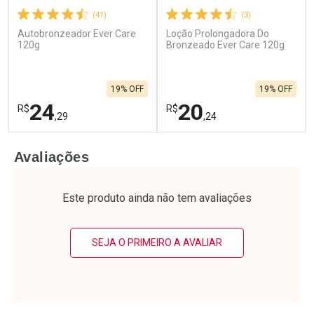
(41)
(3)
Autobronzeador Ever Care
Loção Prolongadora Do
120g
Bronzeado Ever Care 120g
19% OFF
19% OFF
24
20
R$
R$
,29
,24
FECHAR
F
FECHAR
F
Avaliações
Laboratório
Laboratório
Por Menos
Por Menos
Este produto ainda não tem avaliações
SEJA O PRIMEIRO A AVALIAR