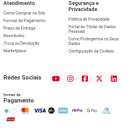
Atendimento
Segurança e
Privacidade
Como Comprar no Site
Política de Privacidade
Formas de Pagamento
Portal do Titular de Dados
Prazo de Entrega
Pessoais
Reembolso
Como Protegemos os Seus
Troca ou Devolução
Dados
Marketplace
Configuração de Cookies
YouTube
Instagram
Facebook
Twitter
Linkedin
Redes Sociais
formas de
Pagamento
PIX
MasterCard
VISA
ELO
AMEX
NuPay
Google Pay
Diners Club
Hipercard