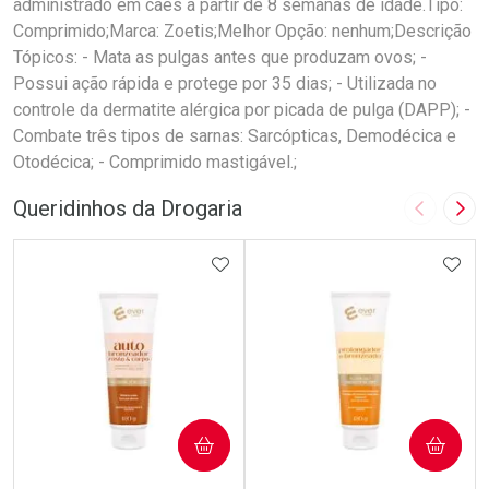
administrado em cães a partir de 8 semanas de idade.Tipo:
Comprimido;Marca: Zoetis;Melhor Opção: nenhum;Descrição
Tópicos: - Mata as pulgas antes que produzam ovos; -
Possui ação rápida e protege por 35 dias; - Utilizada no
controle da dermatite alérgica por picada de pulga (DAPP); -
Combate três tipos de sarnas: Sarcópticas, Demodécica e
Otodécica; - Comprimido mastigável.;
Queridinhos da Drogaria
Imagem A
Pró
ADICIONAR AOS FAVORITOS
ADIC
COMPRAR
COMPRAR