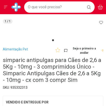
Drogarias Pacheco
Menu
Aces
Ir direto para a home
O que você precisa?
BAIXE
V
i
Baixe nosso APP e aproveite Ofertas Exclusivas!
BUSCAR
O APP
Navegue pela página
Ir direto para o conteúdo
Faça a sua busca
Ir direto para a busca
Ir direto para a conta
AD
1
/ 1
Ir direto para a ajuda
Ir direto para a notificações
Ir direto para o carrinho
Ir direto para o menu
Breadcrumb
Seja o primeiro a
Alimentação Pet
0
avaliar
simparic antipulgas para Cães de 2,6 a
5Kg - 10mg - 3 comprimidos Único -
Simparic Antipulgas Cães de 2,6 a 5Kg
- 10mg - cx com 3 compr Sim
935332313