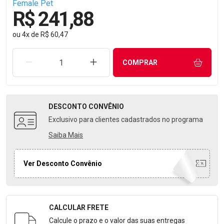
Female Pet
R$ 241,88
ou
4
x
de
R$ 60,47
REMOVER UMA UNIDADE
AUMENTAR UMA UNIDADE
COMPRAR
DESCONTO
CONVÊNIO
Exclusivo para clientes cadastrados no programa
Saiba Mais
Ver Desconto Convênio
CALCULAR FRETE
Formulário para Calcular o Frete
Calcule o prazo e o valor das suas entregas