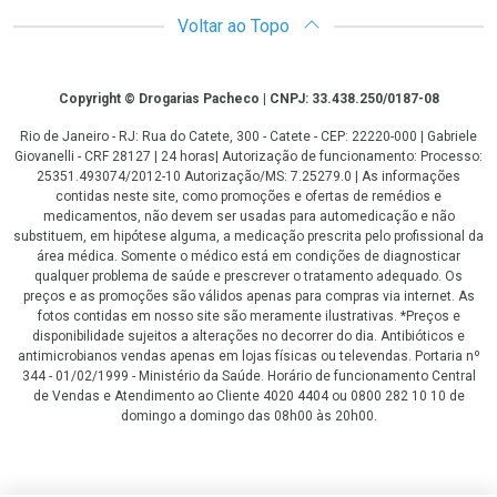
Voltar ao Topo
Copyright
Copyright © Drogarias Pacheco | CNPJ: 33.438.250/0187-08
Rio de Janeiro - RJ: Rua do Catete, 300 - Catete - CEP: 22220-000 | Gabriele
Giovanelli - CRF 28127 | 24 horas| Autorização de funcionamento: Processo:
25351.493074/2012-10 Autorização/MS: 7.25279.0 | As informações
contidas neste site, como promoções e ofertas de remédios e
medicamentos, não devem ser usadas para automedicação e não
substituem, em hipótese alguma, a medicação prescrita pelo profissional da
área médica. Somente o médico está em condições de diagnosticar
qualquer problema de saúde e prescrever o tratamento adequado. Os
preços e as promoções são válidos apenas para compras via internet. As
fotos contidas em nosso site são meramente ilustrativas. *Preços e
disponibilidade sujeitos a alterações no decorrer do dia. Antibióticos e
antimicrobianos vendas apenas em lojas físicas ou televendas. Portaria nº
344 - 01/02/1999 - Ministério da Saúde. Horário de funcionamento Central
de Vendas e Atendimento ao Cliente 4020 4404 ou 0800 282 10 10 de
domingo a domingo das 08h00 às 20h00.
LGPD Aceite os Cookies