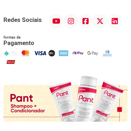
YouTube
Instagram
Facebook
Twitter
Linkedin
Redes Sociais
formas de
Pagamento
PIX
MasterCard
VISA
ELO
AMEX
NuPay
Google Pay
Diners Club
Hipercard
Promoção em Destaque