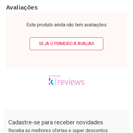
FECHAR
F
FECHAR
F
Avaliações
Laboratório
Laboratório
Por Menos
Por Menos
Este produto ainda não tem avaliações
SEJA O PRIMEIRO A AVALIAR
Ativar Desconto
Ativar Desconto
Comprar sem Desconto
Comprar sem Desconto
Tudo sobre a Drogarias Pacheco
Por R$ 37,25/cada
Por R$ 15,19/cada
Comprar sem Desconto
Comprar sem Desconto
Por R$ 37,25/cada
Por R$ 15,19/cada
Cadastre-se para receber novidades
Receba as melhores ofertas e super descontos