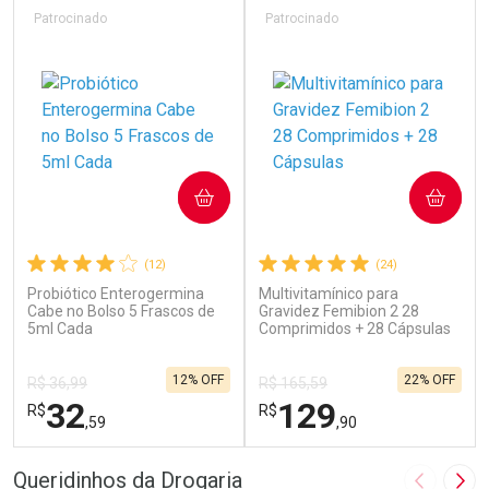
Patrocinado
Patrocinado
COMPRAR
COMPRAR
(12)
(24)
Probiótico Enterogermina
Multivitamínico para
Cabe no Bolso 5 Frascos de
Gravidez Femibion 2 28
5ml Cada
Comprimidos + 28 Cápsulas
12% OFF
22% OFF
R$ 36,99
R$ 165,59
32
129
R$
R$
,59
,90
FECHAR
F
FECHAR
F
Queridinhos da Drogaria