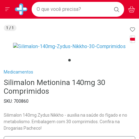
Drogarias Pacheco
Menu
Aces
Ir direto para a home
O que você precisa?
BAIXE
V
i
Baixe nosso APP e aproveite Ofertas Exclusivas!
BUSCAR
O APP
Navegue pela página
Ir direto para o conteúdo
Faça a sua busca
Ir direto para a busca
Ir direto para a conta
AD
1
/ 1
Ir direto para a ajuda
Tarj
Ir direto para a notificações
Ir direto para o carrinho
Ir direto para o menu
Breadcrumb
Medicamentos
Silimalon Metionina 140mg 30
Comprimidos
700860
Silimalon 140mg Zydus Nikkho - auxilia na saúde do fígado e no
metabolismo. Embalagem com 30 comprimidos. Confira na
Drogarias Pacheco!