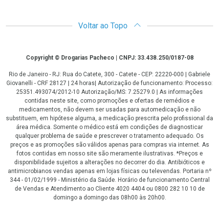
Voltar ao Topo
Copyright
Copyright © Drogarias Pacheco | CNPJ: 33.438.250/0187-08
Rio de Janeiro - RJ: Rua do Catete, 300 - Catete - CEP: 22220-000 | Gabriele
Giovanelli - CRF 28127 | 24 horas| Autorização de funcionamento: Processo:
25351.493074/2012-10 Autorização/MS: 7.25279.0 | As informações
contidas neste site, como promoções e ofertas de remédios e
medicamentos, não devem ser usadas para automedicação e não
substituem, em hipótese alguma, a medicação prescrita pelo profissional da
área médica. Somente o médico está em condições de diagnosticar
qualquer problema de saúde e prescrever o tratamento adequado. Os
preços e as promoções são válidos apenas para compras via internet. As
fotos contidas em nosso site são meramente ilustrativas. *Preços e
disponibilidade sujeitos a alterações no decorrer do dia. Antibióticos e
antimicrobianos vendas apenas em lojas físicas ou televendas. Portaria nº
344 - 01/02/1999 - Ministério da Saúde. Horário de funcionamento Central
de Vendas e Atendimento ao Cliente 4020 4404 ou 0800 282 10 10 de
domingo a domingo das 08h00 às 20h00.
LGPD Aceite os Cookies