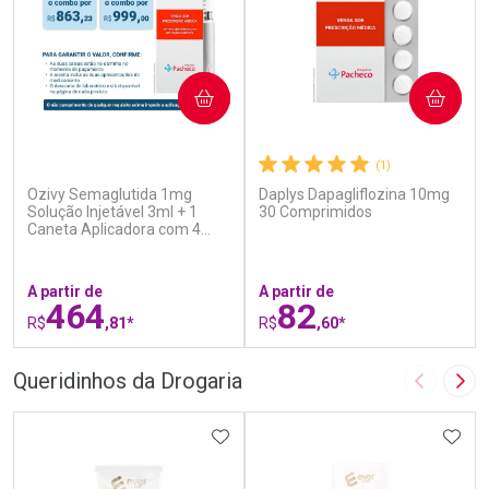
COMPRAR
COMPRAR
(7)
(1)
Ozivy Semaglutida 1mg
Daplys Dapagliflozina 10mg
Solução Injetável 3ml + 1
30 Comprimidos
Caneta Aplicadora com 4
Agulhas
A partir de
A partir de
464
82
R$
,81*
R$
,60*
FECHAR
F
FECHAR
F
Queridinhos da Drogaria
Imagem A
Pró
Laboratório
Laboratório
Por Menos
ADICIONAR AOS FAVORITOS
Por Menos
ADIC