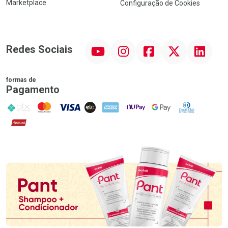
Marketplace
Configuração de Cookies
YouTube
Instagram
Facebook
Twitter
Linkedin
Redes Sociais
formas de
Pagamento
PIX
MasterCard
VISA
ELO
AMEX
NuPay
Google Pay
Diners Club
Hipercard
Promoção em Destaque