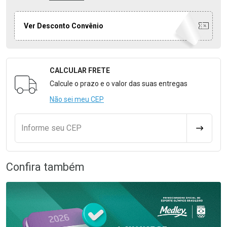
Ver Desconto Convênio
CALCULAR FRETE
Formulário para Calcular o Frete
Calcule o prazo e o valor das suas entregas
Não sei meu CEP
Informe seu CEP
CALCULA
Confira também