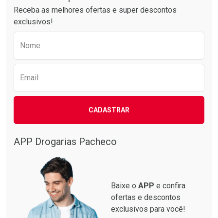
Receba as melhores ofertas e super descontos
exclusivos!
Preencha o formulário abaixo para receber 
Nome
Email
CADASTRAR
Ativar Desconto
Ativar Desconto
Comprar sem Desconto
Comprar sem Desconto
Por R$ 41,27/cada
Por R$ 28,79/cada
APP Drogarias Pacheco
Comprar sem Desconto
Comprar sem Desconto
Por R$ 41,27/cada
Por R$ 28,79/cada
Baixe o
APP
e confira
ofertas e descontos
exclusivos para você!