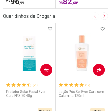
96
82
R$
,99
R$
,60*
FECHAR
F
FECHAR
F
Queridinhos da Drogaria
Imagem A
Pró
Laboratório
Laboratório
Por Menos
ADICIONAR AOS FAVORITOS
Por Menos
ADIC
COMPRAR
COMPRAR
(71)
(12)
Protetor Solar Facial Ever
Loção Pós Sol Ever Care com
Ativar Desconto
Ativar Desconto
Care FPS 70 40g
Calamina 120ml
Comprar sem Desconto
Comprar sem Desconto
Por R$ 96,99/cada
Por R$ 137,66/cada
Comprar sem Desconto
Comprar sem Desconto