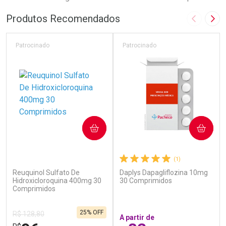
Produtos Recomendados
Imagem A
Pró
Patrocinado
Patrocinado
COMPRAR
COMPRAR
(2)
(1)
Reuquinol Sulfato De
Daplys Dapagliflozina 10mg
Hidroxicloroquina 400mg 30
30 Comprimidos
Comprimidos
25% OFF
R$ 128,80
A partir de