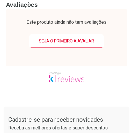
FECHAR
F
FECHAR
F
Avaliações
Laboratório
Laboratório
Por Menos
Por Menos
Este produto ainda não tem avaliações
SEJA O PRIMEIRO A AVALIAR
Ativar Desconto
Ativar Desconto
Comprar sem Desconto
Comprar sem Desconto
Tudo sobre a Drogarias Pacheco
Por R$ 50,25/cada
Por R$ 20,24/cada
Comprar sem Desconto
Comprar sem Desconto
Por R$ 50,25/cada
Por R$ 20,24/cada
Cadastre-se para receber novidades
Receba as melhores ofertas e super descontos