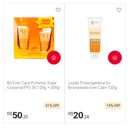
ADICIONAR AOS FAVORITOS
ADIC
COMPRAR
COMPRAR
Kit Ever Care Protetor Solar
Loção Prolongadora Do
Corporal FPS 50 120g + 200g
Bronzeado Ever Care 120g
31% OFF
19% OFF
50
20
R$
R$
,25
,24