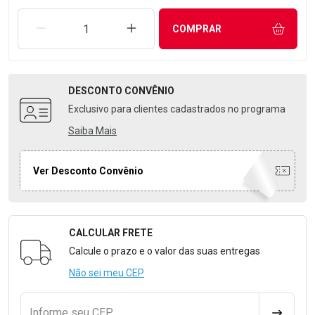
REMOVER UMA UNIDADE
AUMENTAR UMA UNIDADE
COMPRAR
DESCONTO
CONVÊNIO
Exclusivo para clientes cadastrados no programa
Saiba Mais
Ver Desconto Convênio
CALCULAR FRETE
Formulário para Calcular o Frete
Calcule o prazo e o valor das suas entregas
Não sei meu CEP
Informe seu CEP
CALCULA