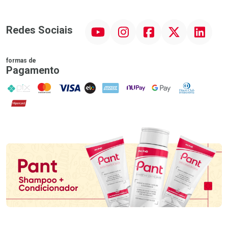
YouTube
Instagram
Facebook
Twitter
Linkedin
Redes Sociais
formas de
Pagamento
PIX
MasterCard
VISA
ELO
AMEX
NuPay
Google Pay
Diners Club
Hipercard
Promoção em Destaque