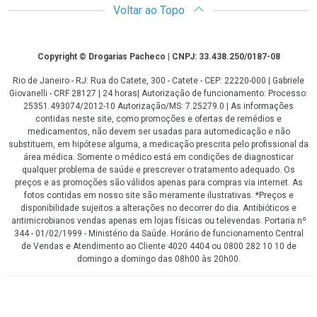
Voltar ao Topo
Copyright
Copyright © Drogarias Pacheco | CNPJ: 33.438.250/0187-08
Rio de Janeiro - RJ: Rua do Catete, 300 - Catete - CEP: 22220-000 | Gabriele
Giovanelli - CRF 28127 | 24 horas| Autorização de funcionamento: Processo:
25351.493074/2012-10 Autorização/MS: 7.25279.0 | As informações
contidas neste site, como promoções e ofertas de remédios e
medicamentos, não devem ser usadas para automedicação e não
substituem, em hipótese alguma, a medicação prescrita pelo profissional da
área médica. Somente o médico está em condições de diagnosticar
qualquer problema de saúde e prescrever o tratamento adequado. Os
preços e as promoções são válidos apenas para compras via internet. As
fotos contidas em nosso site são meramente ilustrativas. *Preços e
disponibilidade sujeitos a alterações no decorrer do dia. Antibióticos e
antimicrobianos vendas apenas em lojas físicas ou televendas. Portaria nº
344 - 01/02/1999 - Ministério da Saúde. Horário de funcionamento Central
de Vendas e Atendimento ao Cliente 4020 4404 ou 0800 282 10 10 de
domingo a domingo das 08h00 às 20h00.
LGPD Aceite os Cookies
R$ 79,87
COMPRAR