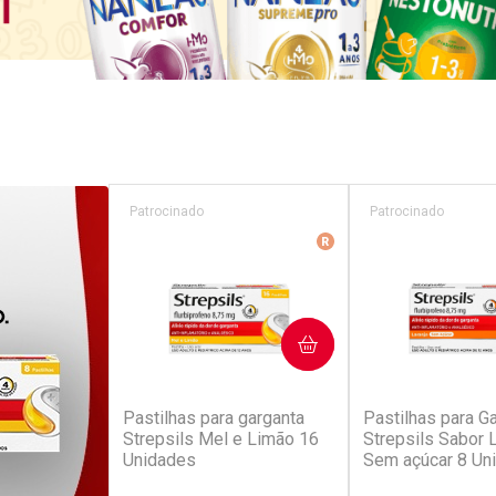
Patrocinado
Patrocinado
Medicamento De Refer
COMPRAR
COM
(229)
(6
Pastilhas para garganta
Pastilhas para G
Strepsils Mel e Limão 16
Strepsils Sabor L
Unidades
Sem açúcar 8 Un