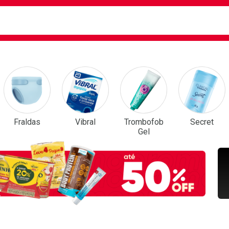
ca
isa?
em Destaque
Fraldas
Vibral
Trombofob
Secret
Gel