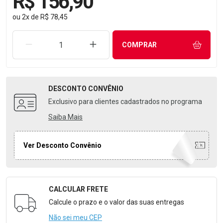
R$ 156,90
ou
2
x
de
R$ 78,45
REMOVER UMA UNIDADE
AUMENTAR UMA UNIDADE
COMPRAR
DESCONTO
CONVÊNIO
Exclusivo para clientes cadastrados no programa
Saiba Mais
Ver Desconto Convênio
CALCULAR FRETE
Formulário para Calcular o Frete
Calcule o prazo e o valor das suas entregas
Não sei meu CEP