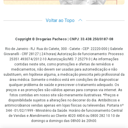
Voltar ao Topo
Copyright
Copyright © Drogarias Pacheco | CNPJ: 33.438.250/0187-08
Rio de Janeiro - RJ: Rua do Catete, 300 - Catete - CEP: 22220-000 | Gabriele
Giovanelli - CRF 28127 | 24 horas| Autorização de funcionamento: Processo:
25351.493074/2012-10 Autorização/MS: 7.25279.0 | As informações
contidas neste site, como promoções e ofertas de remédios e
medicamentos, não devem ser usadas para automedicação e não
substituem, em hipótese alguma, a medicação prescrita pelo profissional da
área médica. Somente o médico está em condições de diagnosticar
qualquer problema de saúde e prescrever o tratamento adequado. Os
preços e as promoções são válidos apenas para compras via internet. As
fotos contidas em nosso site são meramente ilustrativas. *Preços e
disponibilidade sujeitos a alterações no decorrer do dia. Antibióticos e
antimicrobianos vendas apenas em lojas físicas ou televendas. Portaria nº
344 - 01/02/1999 - Ministério da Saúde. Horário de funcionamento Central
de Vendas e Atendimento ao Cliente 4020 4404 ou 0800 282 10 10 de
domingo a domingo das 08h00 às 20h00.