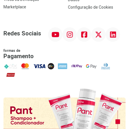
Marketplace
Configuração de Cookies
YouTube
Instagram
Facebook
Twitter
Linkedin
Redes Sociais
formas de
Pagamento
PIX
MasterCard
VISA
ELO
AMEX
NuPay
Google Pay
Diners Club
Hipercard
Promoção em Destaque