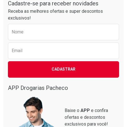
Por R$ 55,19/cada
Por R$ 28,79/cada
Cadastre-se para receber novidades
Receba as melhores ofertas e super descontos
exclusivos!
Preencha o formulário abaixo para receber 
Nome
Email
CADASTRAR
APP Drogarias Pacheco
Baixe o
APP
e confira
ofertas e descontos
exclusivos para você!