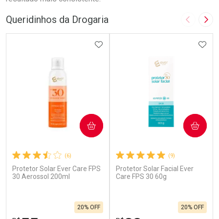
Queridinhos da Drogaria
Imagem A
Pró
ADICIONAR AOS FAVORITOS
ADIC
COMPRAR
COMPRAR
(6)
(9)
Protetor Solar Ever Care FPS
Protetor Solar Facial Ever
30 Aerossol 200ml
Care FPS 30 60g
20% OFF
20% OFF