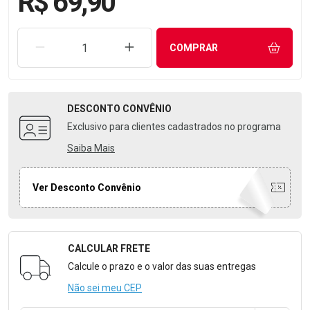
R$ 69,90
REMOVER UMA UNIDADE
AUMENTAR UMA UNIDADE
COMPRAR
DESCONTO
CONVÊNIO
Exclusivo para clientes cadastrados no programa
Saiba Mais
Ver Desconto Convênio
CALCULAR FRETE
Formulário para Calcular o Frete
Calcule o prazo e o valor das suas entregas
Não sei meu CEP