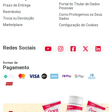
Portal do Titular de Dados
Prazo de Entrega
Pessoais
Reembolso
Como Protegemos os Seus
Troca ou Devolução
Dados
Marketplace
Configuração de Cookies
YouTube
Instagram
Facebook
Twitter
Linkedin
Redes Sociais
formas de
Pagamento
PIX
MasterCard
VISA
ELO
AMEX
NuPay
Google Pay
Diners Club
Hipercard
Promoção em Destaque