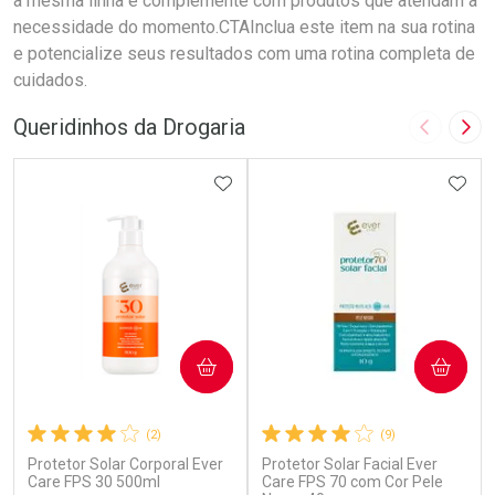
a mesma linha e complemente com produtos que atendam a
necessidade do momento.CTAInclua este item na sua rotina
e potencialize seus resultados com uma rotina completa de
cuidados.
Queridinhos da Drogaria
Imagem A
Pró
ADICIONAR AOS FAVORITOS
ADIC
COMPRAR
COMPRAR
(2)
(9)
Protetor Solar Corporal Ever
Protetor Solar Facial Ever
Care FPS 30 500ml
Care FPS 70 com Cor Pele