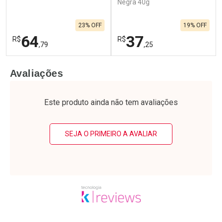
Negra 40g
23% OFF
19% OFF
64
37
R$
R$
,79
,25
FECHAR
F
FECHAR
F
Avaliações
Laboratório
Laboratório
Por Menos
Por Menos
Este produto ainda não tem avaliações
SEJA O PRIMEIRO A AVALIAR