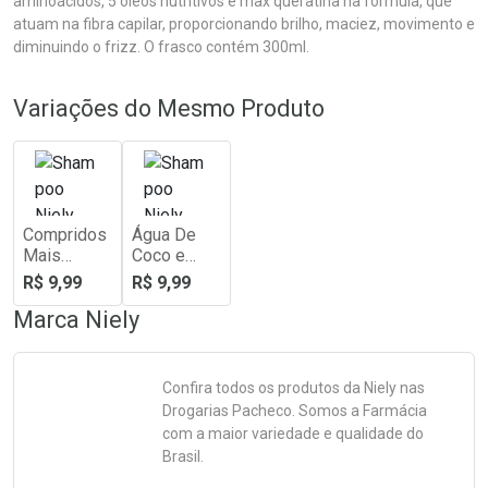
aminoácidos, 5 óleos nutritivos e max queratina na fórmula, que
atuam na fibra capilar, proporcionando brilho, maciez, movimento e
diminuindo o frizz. O frasco contém 300ml.
Variações do Mesmo Produto
Compridos
Água De
Mais
Coco e
Fortes
Babosa
R$ 9,99
R$ 9,99
Marca
Niely
Confira todos os produtos da
Niely
nas
Drogarias Pacheco. Somos a Farmácia
com a maior variedade e qualidade do
Brasil.