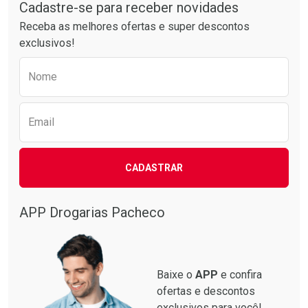
Por R$ 24,29/cada
Por R$ 52,64/cada
Cadastre-se para receber novidades
Receba as melhores ofertas e super descontos
exclusivos!
Preencha o formulário abaixo para receber 
Nome
Email
CADASTRAR
APP Drogarias Pacheco
Baixe o
APP
e confira
ofertas e descontos
exclusivos para você!