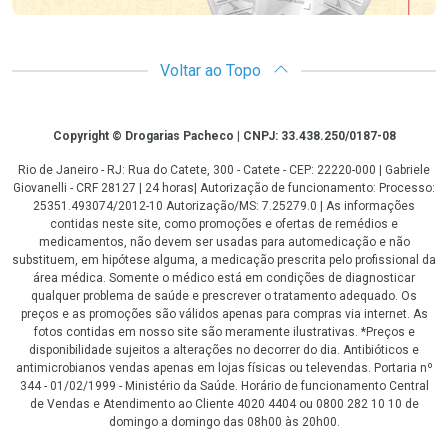
Voltar ao Topo
Copyright
Copyright © Drogarias Pacheco | CNPJ: 33.438.250/0187-08
Rio de Janeiro - RJ: Rua do Catete, 300 - Catete - CEP: 22220-000 | Gabriele
Giovanelli - CRF 28127 | 24 horas| Autorização de funcionamento: Processo:
25351.493074/2012-10 Autorização/MS: 7.25279.0 | As informações
contidas neste site, como promoções e ofertas de remédios e
medicamentos, não devem ser usadas para automedicação e não
substituem, em hipótese alguma, a medicação prescrita pelo profissional da
área médica. Somente o médico está em condições de diagnosticar
qualquer problema de saúde e prescrever o tratamento adequado. Os
preços e as promoções são válidos apenas para compras via internet. As
fotos contidas em nosso site são meramente ilustrativas. *Preços e
disponibilidade sujeitos a alterações no decorrer do dia. Antibióticos e
antimicrobianos vendas apenas em lojas físicas ou televendas. Portaria nº
344 - 01/02/1999 - Ministério da Saúde. Horário de funcionamento Central
de Vendas e Atendimento ao Cliente 4020 4404 ou 0800 282 10 10 de
domingo a domingo das 08h00 às 20h00.