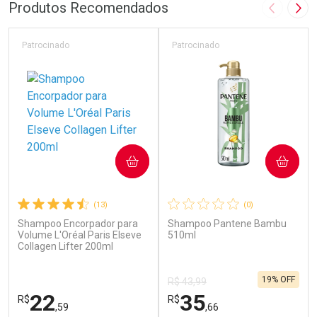
Produtos Recomendados
Imagem A
Pró
Patrocinado
Patrocinado
COMPRAR
COMPRAR
(13)
(0)
Shampoo Encorpador para
Shampoo Pantene Bambu
Volume L'Oréal Paris Elseve
510ml
Collagen Lifter 200ml
19% OFF
R$ 43,99
22
35
R$
R$
,59
,66