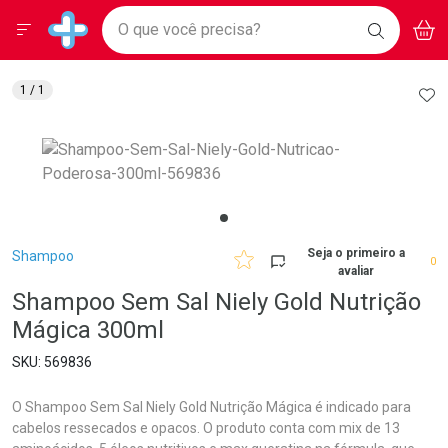
Drogarias Pacheco
Menu
Aces
Ir direto para a home
O que você precisa?
BAIXE
V
i
Baixe nosso APP e aproveite Ofertas Exclusivas!
BUSCAR
O APP
Navegue pela página
Ir direto para o conteúdo
Faça a sua busca
Ir direto para a busca
Ir direto para a conta
AD
1
/ 1
Ir direto para a ajuda
Ir direto para a notificações
Ir direto para o carrinho
Ir direto para o menu
Breadcrumb
Seja o primeiro a
Shampoo
0
avaliar
Shampoo Sem Sal Niely Gold Nutrição
Mágica 300ml
569836
O Shampoo Sem Sal Niely Gold Nutrição Mágica é indicado para
cabelos ressecados e opacos. O produto conta com mix de 13