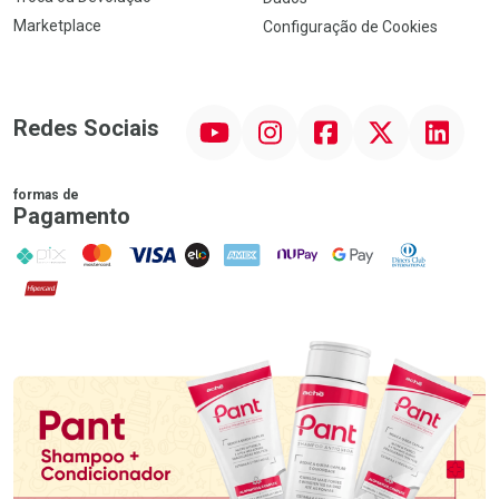
Marketplace
Configuração de Cookies
YouTube
Instagram
Facebook
Twitter
Linkedin
Redes Sociais
formas de
Pagamento
PIX
MasterCard
VISA
ELO
AMEX
NuPay
Google Pay
Diners Club
Hipercard
Promoção em Destaque