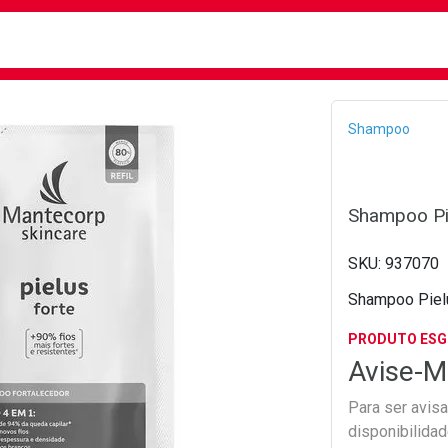
busca
isa?
Bread
Shampoo
Shampoo Pie
937070
Shampoo Pielu
PRODUTO ES
Avise-M
Para ser avis
disponibilida