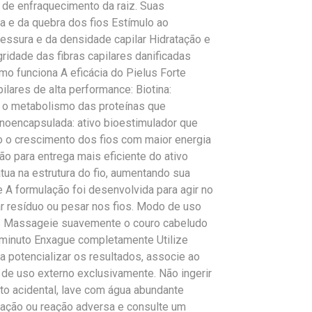
 de enfraquecimento da raiz. Suas
a e da quebra dos fios Estímulo ao
ssura e da densidade capilar Hidratação e
ridade das fibras capilares danificadas
o funciona A eficácia do Pielus Forte
lares de alta performance: Biotina:
ra o metabolismo das proteínas que
noencapsulada: ativo bioestimulador que
do o crescimento dos fios com maior energia
o para entrega mais eficiente do ativo
ua na estrutura do fio, aumentando sua
e A formulação foi desenvolvida para agir no
r resíduo ou pesar nos fios. Modo de uso
s Massageie suavemente o couro cabeludo
1 minuto Enxague completamente Utilize
 potencializar os resultados, associe ao
de uso externo exclusivamente. Não ingerir
to acidental, lave com água abundante
ação ou reação adversa e consulte um