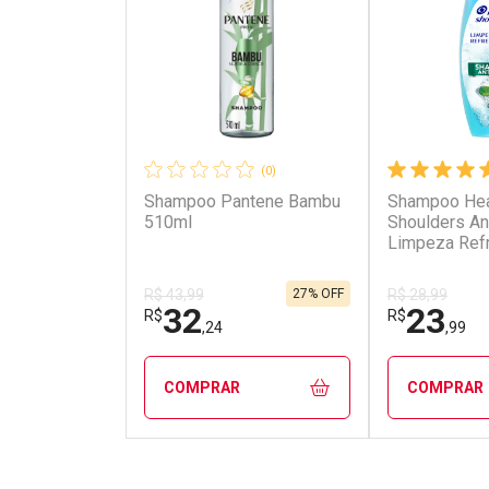
(0)
Shampoo Pantene Bambu
Shampoo He
510ml
Shoulders An
Limpeza Ref
400ml
27% OFF
R$ 43,99
R$ 28,99
32
23
R$
R$
,24
,99
COMPRAR
COMPRAR
FECHAR
FECHAR