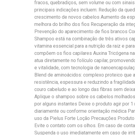
fracos, quebradiços, sem volume ou com sinais
principais indicações incluem: Redução da qued
crescimento de novos cabelos Aumento da espe
melhora do brilho dos fios Recuperação da integ
Prevenção do aparecimento de fios brancos Com
Shampoo está na combinação de três ativos capi
vitamina essencial para a nutrição da raiz e pa
compõem os fios capilares Auxina Tricógena na
atua diretamente no folículo capilar, promoven
e vitalidade, com tecnologia de nanoencapsulaçã
Blend de aminoácidos: complexo proteico que at
resistência, espessura e reduzindo a fragilidad
couro cabeludo e ao longo das fibras sem deixa
Aplique o shampoo sobre os cabelos molhado
por alguns instantes Deixe o produto agir por 
diariamente ou conforme orientação médica Para
uso da Pielus Forte Loção Precauções Produto 
Evite o contato com os olhos. Em caso de conta
Suspenda o uso imediatamente em caso de irrit