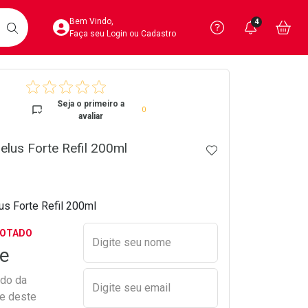
Acesse sua Conta
Precisa de 
Notific
Aces
Bem Vindo,
4
Você po
notifica
Vo
it
BUSCAR
Ver Recursos 
Faça seu Login ou Cadastro
crumb
Atendimento ao 
Seja o primeiro a
0
avaliar
Central de Ajud
lus Forte Refil 200ml
ADICIONAR AOS 
Televendas
4020-4404
s Forte Refil 200ml
Preencher nome e email para s
GOTADO
Digite seu nome
e
ado da
Digite seu email
de deste