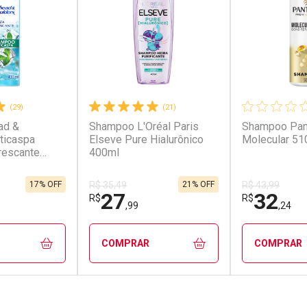
(29)
(21)
ad &
Shampoo L'Oréal Paris
Shampoo Pan
ticaspa
Elseve Pure Hialurônico
Molecular 51
rescante
400ml
17% OFF
21% OFF
R$ 35,49
R$ 43,99
27
32
R$
R$
,99
,24
COMPRAR
COMPRAR
FECHAR
FECHAR
FECHAR
FECHAR