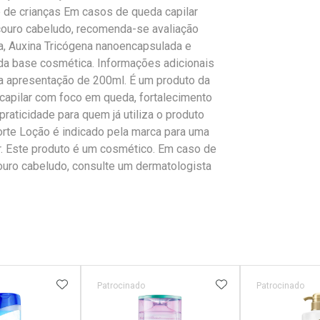
e de crianças Em casos de queda capilar
 couro cabeludo, recomenda-se avaliação
a, Auxina Tricógena nanoencapsulada e
a base cosmética. Informações adicionais
na apresentação de 200ml. É um produto da
 capilar com foco em queda, fortalecimento
praticidade para quem já utiliza o produto
rte Loção é indicado pela marca para uma
. Este produto é um cosmético. Em caso de
ouro cabeludo, consulte um dermatologista
FAVORITOS
ADICIONAR AOS FAVORITOS
ADICIONAR AOS 
Patrocinado
Patrocinado