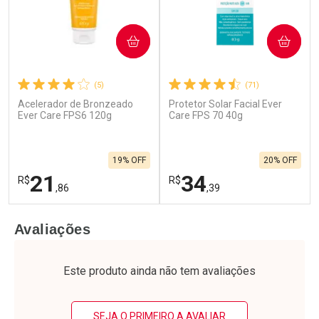
COMPRAR
COMPRAR
(5)
(71)
Acelerador de Bronzeado
Protetor Solar Facial Ever
Ativar Desconto
Ativar Desconto
Ever Care FPS6 120g
Care FPS 70 40g
Comprar sem Desconto
Comprar sem Desconto
Por R$ 22,59/cada
Por R$ 35,66/cada
Comprar sem Desconto
Comprar sem Desconto
19% OFF
20% OFF
Por R$ 22,59/cada
Por R$ 35,66/cada
21
34
R$
R$
,86
,39
FECHAR
F
FECHAR
F
Avaliações
Laboratório
Laboratório
Por Menos
Por Menos
Este produto ainda não tem avaliações
SEJA O PRIMEIRO A AVALIAR