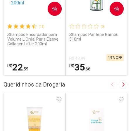
COMPRAR
COMPRAR
(13)
(0)
Shampoo Encorpador para
Shampoo Pantene Bambu
Volume L'Oréal Paris Elseve
510ml
Collagen Lifter 200ml
19% OFF
R$ 43,99
22
35
R$
R$
,59
,66
FECHAR
F
FECHAR
F
Queridinhos da Drogaria
Imagem A
Pró
Laboratório
Laboratório
Por Menos
ADICIONAR AOS FAVORITOS
Por Menos
ADIC