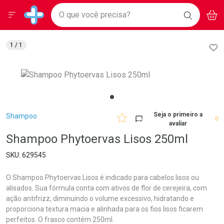
Drogarias Pacheco
Menu
Aces
Ir direto para a home
O que você precisa?
BAIXE
V
i
Baixe nosso APP e aproveite Ofertas Exclusivas!
BUSCAR
O APP
Navegue pela página
Ir direto para o conteúdo
Faça a sua busca
Ir direto para a busca
Ir direto para a conta
AD
1
/ 1
Ir direto para a ajuda
Ir direto para a notificações
Ir direto para o carrinho
Ir direto para o menu
Breadcrumb
Seja o primeiro a
Shampoo
0
avaliar
Shampoo Phytoervas Lisos 250ml
629545
O Shampoo Phytoervas Lisos é indicado para cabelos lisos ou
alisados. Sua fórmula conta com ativos de flor de cerejeira, com
ação antifrizz, diminuindo o volume excessivo, hidratando e
proporciona textura macia e alinhada para os fios lisos ficarem
perfeitos. O frasco contém 250ml.