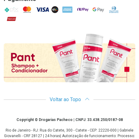
PIX
MasterCard
VISA
ELO
AMEX
NuPay
Google Pay
Diners Club
Hipercard
Promoção em Destaque
Voltar ao Topo
Copyright
Copyright © Drogarias Pacheco | CNPJ: 33.438.250/0187-08
Rio de Janeiro - RJ: Rua do Catete, 300 - Catete - CEP: 22220-000 | Gabriele
Giovanelli - CRF 28127 | 24 horas| Autorização de funcionamento: Processo: