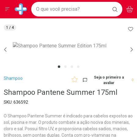
Drogarias Pacheco
Menu
Aces
Ir direto para a home
O que você precisa?
BAIXE
V
i
Baixe nosso APP e aproveite Ofertas Exclusivas!
BUSCAR
O APP
Navegue pela página
Ir direto para o conteúdo
Faça a sua busca
Ir direto para a busca
Ir direto para a conta
AD
1
/ 4
Ir direto para a ajuda
Ir direto para a notificações
Ir direto para o carrinho
Ir direto para o menu
Breadcrumb
Seja o primeiro a
Shampoo
0
avaliar
Shampoo Pantene Summer 175ml
636592
O Shampoo Pantene Summer é indicado para cabelos expostos ao
sol, piscina e mar. O produto combate a ação nociva dos minerais,
cloro e sal. Possui filtro UV, e proporciona cabelos sadios, macios,
brilhosos, sem pontas duplas. Conta com pro-vitaminas na