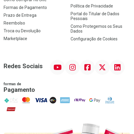
Política de Privacidade
Formas de Pagamento
Portal do Titular de Dados
Prazo de Entrega
Pessoais
Reembolso
Como Protegemos os Seus
Troca ou Devolução
Dados
Marketplace
Configuração de Cookies
YouTube
Instagram
Facebook
Twitter
Linkedin
Redes Sociais
formas de
Pagamento
PIX
MasterCard
VISA
ELO
AMEX
NuPay
Google Pay
Diners Club
Hipercard
Promoção em Destaque