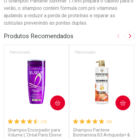
O Shampoo Pantene Summer 175ml prepara o cabelo para o
verão, o shampoo contém fórmula com pró vitaminas
ajudando a reduzir a perda de proteínas e reparar as
cutículas prevenindo as pontas duplas.
Produtos Recomendados
Imagem A
Pró
Patrocinado
Patrocinado
COMPRAR
COMPRAR
(13)
(32)
Shampoo Encorpador para
Shampoo Pantene
Volume L'Oréal Paris Elseve
Biotinamina B3 Antiqueda+ &