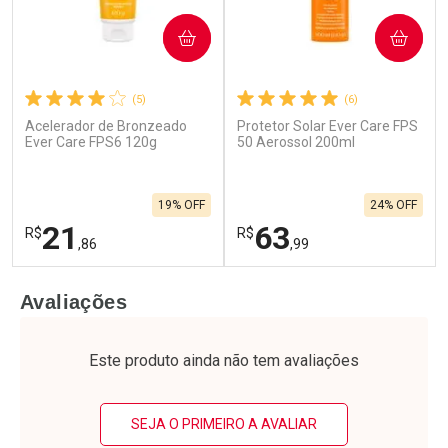
COMPRAR
COMPRAR
(5)
(6)
Acelerador de Bronzeado
Protetor Solar Ever Care FPS
Ativar Desconto
Ativar Desconto
Ever Care FPS6 120g
50 Aerossol 200ml
Comprar sem Desconto
Comprar sem Desconto
Por R$ 15,99/cada
Por R$ 27,99/cada
Comprar sem Desconto
Comprar sem Desconto
19% OFF
24% OFF
Por R$ 15,99/cada
Por R$ 27,99/cada
21
63
R$
R$
,86
,99
FECHAR
F
FECHAR
F
Avaliações
Laboratório
Laboratório
Por Menos
Por Menos
Este produto ainda não tem avaliações
SEJA O PRIMEIRO A AVALIAR