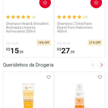
COMPRAR
COMPRAR
(3)
(21)
Shampoo Head & Shoulders
Shampoo L'Oréal Paris
Anticaspa Limpeza
Elseve Pure Hialurônico
Refrescante 200ml
400ml
16% OFF
21% OFF
R$ 18,99
R$ 35,49
15
27
R$
R$
,99
,99
FECHAR
F
FECHAR
F
Queridinhos da Drogaria
Imagem A
Pró
Laboratório
Laboratório
Por Menos
ADICIONAR AOS FAVORITOS
Por Menos
ADIC