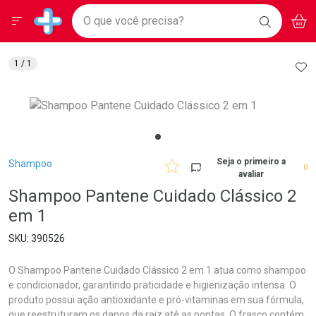
Drogarias Pacheco
Menu
Aces
Ir direto para a home
O que você precisa?
BAIXE
V
i
Baixe nosso APP e aproveite Ofertas Exclusivas!
BUSCAR
O APP
Navegue pela página
Ir direto para o conteúdo
Faça a sua busca
Ir direto para a busca
Ir direto para a conta
AD
1
/ 1
Ir direto para a ajuda
Ir direto para a notificações
Ir direto para o carrinho
Ir direto para o menu
Breadcrumb
Seja o primeiro a
Shampoo
0
avaliar
Shampoo Pantene Cuidado Clássico 2
em 1
390526
O Shampoo Pantene Cuidado Clássico 2 em 1 atua como shampoo
e condicionador, garantindo praticidade e higienização intensa. O
produto possui ação antioxidante e pró-vitaminas em sua fórmula,
que reestruturam os danos da raiz até as pontas. O frasco contém