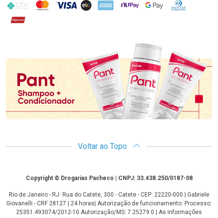
PIX
MasterCard
VISA
ELO
AMEX
NuPay
Google Pay
Diners Club
Hipercard
Promoção em Destaque
Voltar ao Topo
Copyright
Copyright © Drogarias Pacheco | CNPJ: 33.438.250/0187-08
Rio de Janeiro - RJ: Rua do Catete, 300 - Catete - CEP: 22220-000 | Gabriele
Giovanelli - CRF 28127 | 24 horas| Autorização de funcionamento: Processo:
25351.493074/2012-10 Autorização/MS: 7.25279.0 | As informações