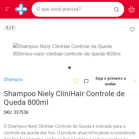
Drogarias Pacheco
Menu
Aces
Ir direto para a home
O que você precisa?
BAIXE
V
i
Baixe nosso APP e aproveite Ofertas Exclusivas!
BUSCAR
O APP
Navegue pela página
Ir direto para o conteúdo
Faça a sua busca
Ir direto para a busca
Ir direto para a conta
AD
1
/ 1
Ir direto para a ajuda
Ir direto para a notificações
Ir direto para o carrinho
Ir direto para o menu
Breadcrumb
Seja o primeiro a
Shampoo
0
avaliar
Shampoo Niely CliniHair Controle de
Queda 800ml
337536
O Shampoo Niely CliniHair Controle de Queda é indicado para o
controle da queda dos fios. O produto atua reforçando a resistência