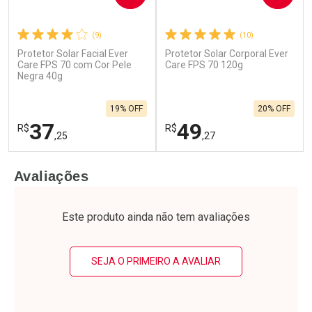
(9)
(10)
Protetor Solar Facial Ever
Protetor Solar Corporal Ever
Care FPS 70 com Cor Pele
Care FPS 70 120g
Negra 40g
19% OFF
20% OFF
37
49
R$
R$
,25
,27
FECHAR
F
FECHAR
F
Avaliações
Laboratório
Laboratório
Por Menos
Por Menos
Este produto ainda não tem avaliações
SEJA O PRIMEIRO A AVALIAR