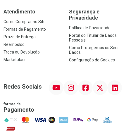
Atendimento
Segurança e
Privacidade
Como Comprar no Site
Política de Privacidade
Formas de Pagamento
Portal do Titular de Dados
Prazo de Entrega
Pessoais
Reembolso
Como Protegemos os Seus
Troca ou Devolução
Dados
Marketplace
Configuração de Cookies
YouTube
Instagram
Facebook
Twitter
Linkedin
Redes Sociais
formas de
Pagamento
PIX
MasterCard
VISA
ELO
AMEX
NuPay
Google Pay
Diners Club
Hipercard