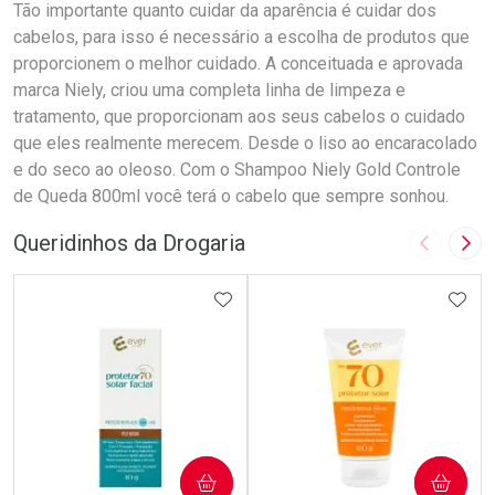
Tão importante quanto cuidar da aparência é cuidar dos
cabelos, para isso é necessário a escolha de produtos que
proporcionem o melhor cuidado. A conceituada e aprovada
marca Niely, criou uma completa linha de limpeza e
tratamento, que proporcionam aos seus cabelos o cuidado
que eles realmente merecem. Desde o liso ao encaracolado
e do seco ao oleoso. Com o Shampoo Niely Gold Controle
de Queda 800ml você terá o cabelo que sempre sonhou.
Queridinhos da Drogaria
Imagem A
Pró
ADICIONAR AOS FAVORITOS
ADIC
COMPRAR
COMPRAR