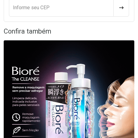
Informe seu CEP
CALCULA
Confira também