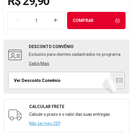
R$ 29,90
REMOVER UMA UNIDADE
AUMENTAR UMA UNIDADE
COMPRAR
DESCONTO
CONVÊNIO
Exclusivo para clientes cadastrados no programa
Saiba Mais
Ver Desconto Convênio
CALCULAR FRETE
Formulário para Calcular o Frete
Calcule o prazo e o valor das suas entregas
Não sei meu CEP