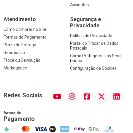
Assinatura
Atendimento
Segurança e
Privacidade
Como Comprar no Site
Política de Privacidade
Formas de Pagamento
Portal do Titular de Dados
Prazo de Entrega
Pessoais
Reembolso
Como Protegemos os Seus
Troca ou Devolução
Dados
Marketplace
Configuração de Cookies
YouTube
Instagram
Facebook
Twitter
Linkedin
Redes Sociais
formas de
Pagamento
PIX
MasterCard
VISA
ELO
AMEX
NuPay
Google Pay
Diners Club