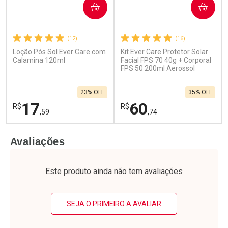
COMPRAR
COMPRAR
(12)
(16)
Loção Pós Sol Ever Care com
Kit Ever Care Protetor Solar
Calamina 120ml
Facial FPS 70 40g + Corporal
FPS 50 200ml Aerossol
23% OFF
35% OFF
17
60
R$
R$
,59
,74
FECHAR
F
FECHAR
F
Avaliações
Laboratório
Laboratório
Por Menos
Por Menos
Este produto ainda não tem avaliações
SEJA O PRIMEIRO A AVALIAR