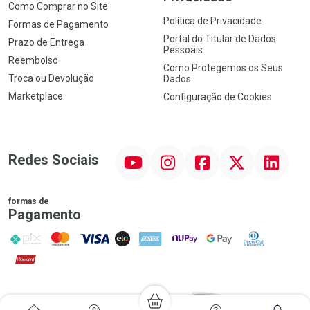
Como Comprar no Site
Política de Privacidade
Formas de Pagamento
Portal do Titular de Dados
Prazo de Entrega
Pessoais
Reembolso
Como Protegemos os Seus
Troca ou Devolução
Dados
Marketplace
Configuração de Cookies
YouTube
Instagram
Facebook
Twitter
Linkedin
Redes Sociais
formas de
Pagamento
PIX
MasterCard
VISA
ELO
AMEX
NuPay
Google Pay
Diners Club
Hipercard
Promoção em Destaque