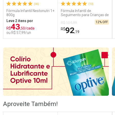
(46)
(10)
Fórmula Infantil Nestonutri 1+
Fórmula Infantil de
800g
Seguimento para Crianças de
Primeira Infância Nestonutri
Leve 2 itens por
12% OFF
R$ 104,99
2 Unidades de 800g cada
43
92
R$
,50/cada
R$
,19
ou R$ 57,99/un
FECHAR
FECHAR
FEC
FEC
Laboratório
Laboratório
Por Menos
Por Menos
Ativar Desconto
Ativar Desconto
Aproveite Também!