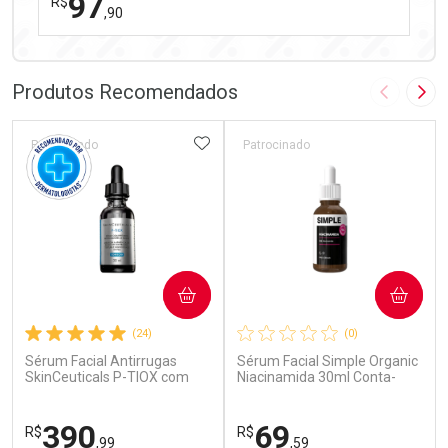
97
R$
,90
FECHAR
FECHAR
Laboratório
Por Menos
Produtos Recomendados
Imagem A
Pró
ADICIONAR AOS FAVORITOS
Patrocinado
Patrocinado
Ativar Desconto
COMPRAR
COMPRAR
Comprar sem Desconto
Comprar sem Desconto
(24)
(0)
Por R$ 97,90/cada
Por R$ 97,90/cada
Sérum Facial Antirrugas
Sérum Facial Simple Organic
SkinCeuticals P-TIOX com
Niacinamida 30ml Conta-
Complexo de Peptídeos 30ml
Gotas
390
69
R$
R$
,99
,59