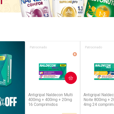
Patrocinado
Patrocinado
Medicamento De Refer
COMPRAR
COM
(52)
(4
Antigripal Naldecon Multi
Antigripal Naldec
400mg + 400mg + 20mg
Noite 800mg + 
16 Comprimidos
4mg 24 comprim