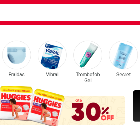
ca
isa?
em Destaque
Fraldas
Vibral
Trombofob
Secret
Gel