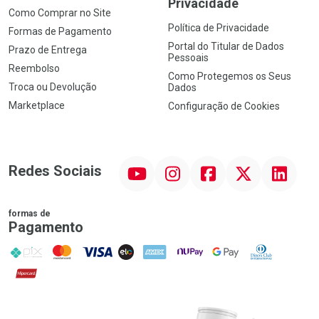
Privacidade
Como Comprar no Site
Política de Privacidade
Formas de Pagamento
Portal do Titular de Dados
Prazo de Entrega
Pessoais
Reembolso
Como Protegemos os Seus
Troca ou Devolução
Dados
Marketplace
Configuração de Cookies
YouTube
Instagram
Facebook
Twitter
Linkedin
Redes Sociais
formas de
Pagamento
PIX
MasterCard
VISA
ELO
AMEX
NuPay
Google Pay
Diners Club
Hipercard
Promoção em Destaque