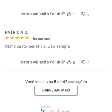
esta avaliação foi útil?
1
0
PATRICIA D.
há um ano
Ótimo custo-benefício. Uso sempre
esta avaliação foi útil?
0
0
Você visualizou
5
de
42
avaliações
CARREGAR MAIS