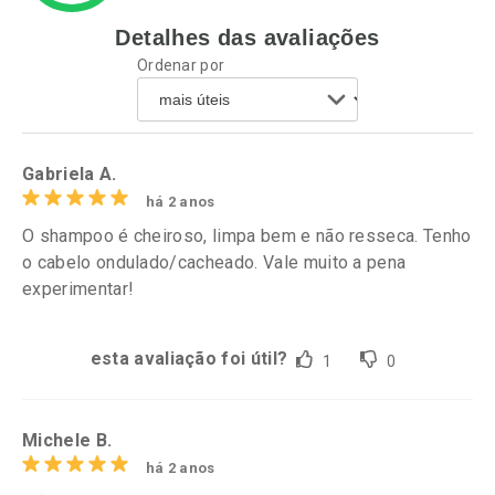
Detalhes das avaliações
Ativar Desconto
Ativar Desconto
Ordenar por
Comprar sem Desconto
Comprar sem Desconto
Por R$ 30,61/cada
Por R$ 61,55/cada
Comprar sem Desconto
Comprar sem Desconto
Por R$ 30,61/cada
Por R$ 61,55/cada
Gabriela A.
há 2 anos
O shampoo é cheiroso, limpa bem e não resseca. Tenho
o cabelo ondulado/cacheado. Vale muito a pena
experimentar!
esta avaliação foi útil?
1
0
Michele B.
há 2 anos