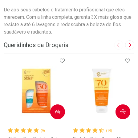
Dê aos seus cabelos o tratamento profissional que eles
merecem. Com a linha completa, garanta 3X mais gloss que
resiste a até 6 lavagens e redescubra a beleza de fios
saudáveis e radiantes.
Queridinhos da Drogaria
Imagem A
Pró
ADICIONAR AOS FAVORITOS
ADIC
COMPRAR
COMPRAR
(9)
(19)