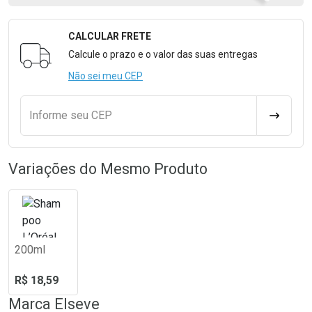
CALCULAR FRETE
Formulário para Calcular o Frete
Calcule o prazo e o valor das suas entregas
Não sei meu CEP
Informe seu CEP
CALCULA
Variações do Mesmo Produto
200ml
R$ 18,59
Marca
Elseve