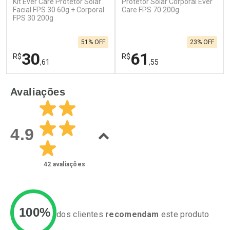
Kit Ever Care Protetor Solar
Protetor Solar Corporal Ever
Facial FPS 30 60g + Corporal
Care FPS 70 200g
FPS 30 200g
51% OFF
23% OFF
30
61
R$
R$
,61
,55
FECHAR
F
FECHAR
F
Avaliações
Laboratório
Laboratório
Por Menos
Por Menos
4.9
42
avaliações
100%
dos clientes
recomendam
este produto