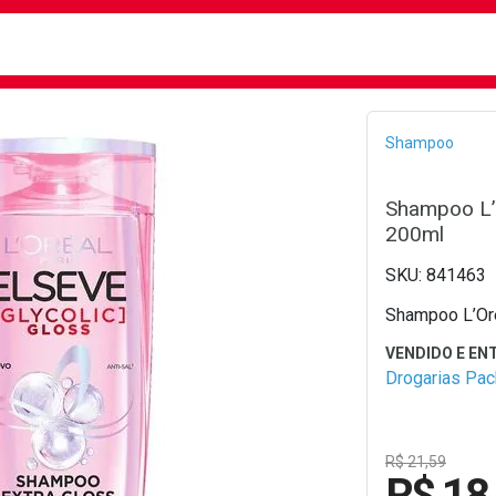
busca
isa?
Bread
Shampoo
Shampoo L’O
200ml
841463
Shampoo L’Oré
Drogarias Pa
R$ 21,59
R$ 18