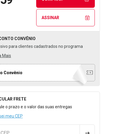
ASSINAR
CONTO
CONVÊNIO
usivo para clientes cadastrados no programa
a Mais
o Convênio
CULAR FRETE
o para Calcular o Frete
ule o prazo e o valor das suas entregas
sei meu CEP
u CEP
CALCULAR FRETE