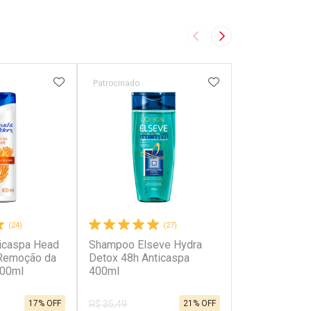
Imagem Anterior
Próxima Imagem
FAVORITOS
ADICIONAR AOS FAVORITOS
ADICIONAR AOS 
Patrocinado
Patrocinado
(24)
(27)
icaspa Head
Shampoo Elseve Hydra
Shampoo Extr
 Remoção da
Detox 48h Anticaspa
Elseve Glycol
400ml
400ml
Limpeza Prof
17% OFF
21% OFF
R$ 35,49
R$ 35,49