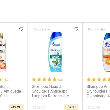
FAVORITOS
ADICIONAR AOS FAVORITOS
ADICIONAR AOS 
Patrocinado
Patrocinado
(32)
(29)
ntene
Shampoo Head &
Shampoo Ant
B3 Antiqueda+
Shoulders Anticaspa
& Shoulders
10ml
Limpeza Refrescante
Oleosidade 
400ml
24% OFF
17% OFF
R$ 28,99
R$ 28,99