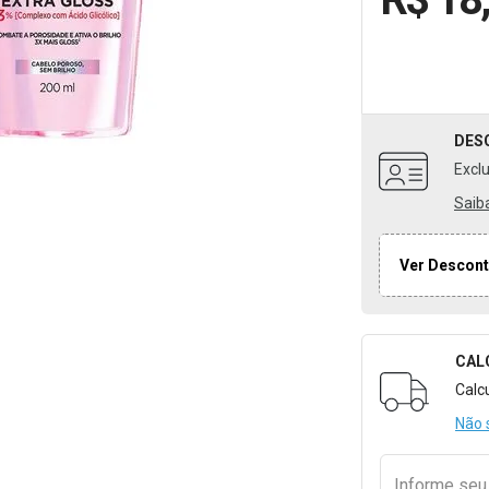
DES
Excl
Saib
Ver Descont
CAL
Formulári
Calc
Não 
Informe se