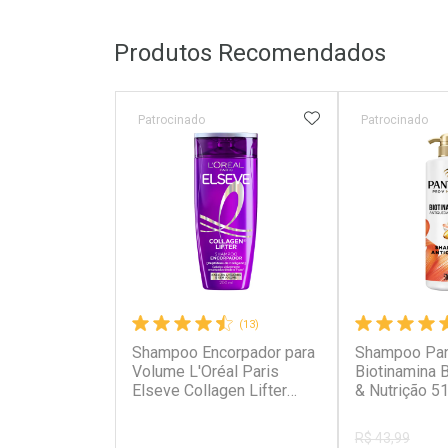
Produtos Recomendados
ADICIONAR AOS 
Patrocinado
Patrocinado
(13)
Shampoo Encorpador para
Shampoo Pa
Volume L'Oréal Paris
Biotinamina 
Elseve Collagen Lifter
& Nutrição 5
200ml
R$ 43,99