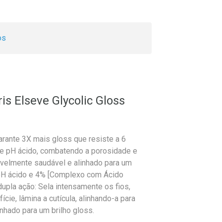
os
s Elseve Glycolic Gloss
garante 3X mais gloss que resiste a 6
o e pH ácido, combatendo a porosidade e
sivelmente saudável e alinhado para um
 pH ácido e 4% [Complexo com Ácido
upla ação: Sela intensamente os fios,
ície, lâmina a cutícula, alinhando-a para
inhado para um brilho gloss.