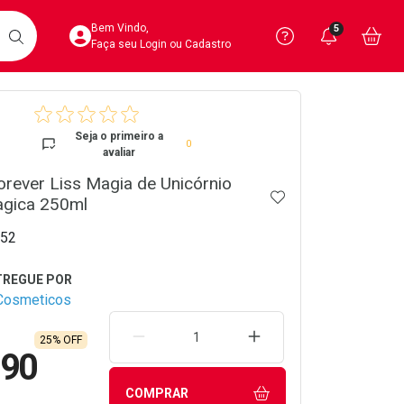
Acesse sua Conta
Precisa de 
Notific
Aces
Bem Vindo,
5
Você po
notifica
Vo
it
BUSCAR
Ver Recursos 
Faça seu Login ou Cadastro
crumb
Atendimento ao 
Seja o primeiro a
0
avaliar
Central de Ajud
rever Liss Magia de Unicórnio
ADICIONAR AOS 
Televendas
gica 250ml
4020-4404
52
Cosmeticos
REMOVER UMA UNIDADE
AUMENTAR UMA UNIDA
25% OFF
,90
COMPRAR