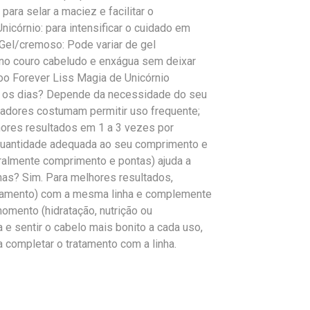
ara selar a maciez e facilitar o
córnio: para intensificar o cuidado em
 Gel/cremoso: Pode variar de gel
 no couro cabeludo e enxágua sem deixar
 Forever Liss Magia de Unicórnio
 os dias? Depende da necessidade do seu
zadores costumam permitir uso frequente;
res resultados em 1 a 3 vezes por
quantidade adequada ao seu comprimento e
eralmente comprimento e pontas) ajuda a
has? Sim. Para melhores resultados,
tamento) com a mesma linha e complemente
mento (hidratação, nutrição ou
 e sentir o cabelo mais bonito a cada uso,
a completar o tratamento com a linha.