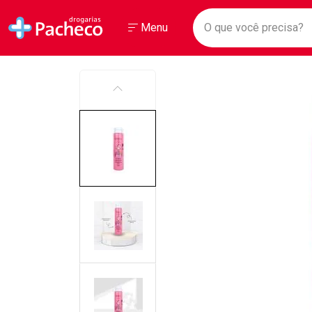
Drogarias Pacheco
Menu
Faça a sua 
O que você prec
Ir direto para a home
Abrir ou Fechar
Menu
Navegue pela página
Ir direto para o conteúdo
Ir direto para a busca
Ir direto para a conta
Ir direto para a ajuda
ANTERIOR
Ir direto para a notificações
Ir direto para o carrinho
Ir direto para o menu