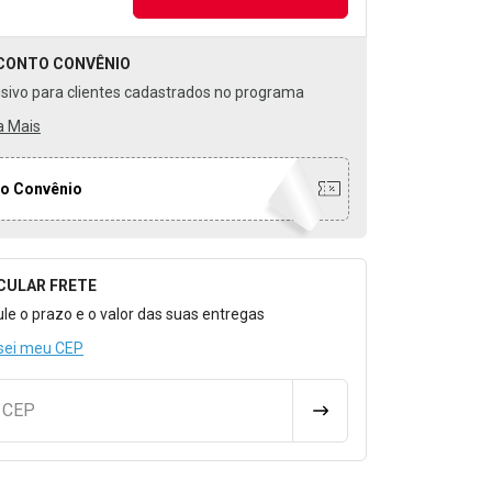
CONTO
CONVÊNIO
usivo para clientes cadastrados no programa
a Mais
o Convênio
CULAR FRETE
o para Calcular o Frete
ule o prazo e o valor das suas entregas
sei meu CEP
u CEP
CALCULAR FRETE