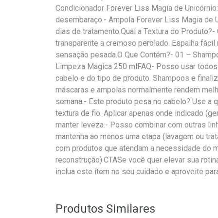
Condicionador Forever Liss Magia de Unicórnio: p
desembaraço.- Ampola Forever Liss Magia de Uni
dias de tratamento.Qual a Textura do Produto?-
transparente a cremoso perolado. Espalha fácil
sensação pesada.O Que Contém?- 01 – Shampoo
Limpeza Magica 250 mlFAQ- Posso usar todos
cabelo e do tipo de produto. Shampoos e finali
máscaras e ampolas normalmente rendem melho
semana.- Este produto pesa no cabelo? Use a 
textura de fio. Aplicar apenas onde indicado (g
manter leveza.- Posso combinar com outras lin
mantenha ao menos uma etapa (lavagem ou tra
com produtos que atendam a necessidade do mo
reconstrução).CTASe você quer elevar sua rotina
inclua este item no seu cuidado e aproveite par
Produtos Similares