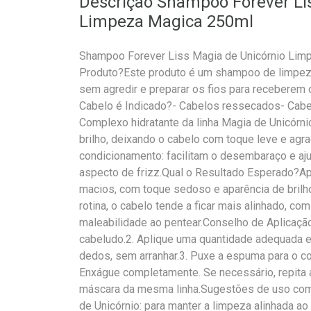
Descrição Shampoo Forever Li
Limpeza Magica 250ml
Shampoo Forever Liss Magia de Unicórnio Lim
Produto?Este produto é um shampoo de limpeza
sem agredir e preparar os fios para receberem o
Cabelo é Indicado?- Cabelos ressecados- Cabe
Complexo hidratante da linha Magia de Unicórni
brilho, deixando o cabelo com toque leve e agra
condicionamento: facilitam o desembaraço e ajud
aspecto de frizz.Qual o Resultado Esperado?Ap
macios, com toque sedoso e aparência de brilh
rotina, o cabelo tende a ficar mais alinhado, co
maleabilidade ao pentear.Conselho de Aplicaçã
cabeludo.2. Aplique uma quantidade adequada 
dedos, sem arranhar.3. Puxe a espuma para o co
Enxágue completamente. Se necessário, repita a
máscara da mesma linha.Sugestões de uso co
de Unicórnio: para manter a limpeza alinhada ao 