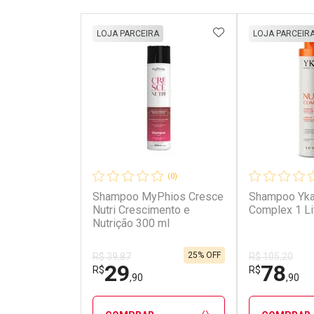
ADICIONAR AOS 
LOJA PARCEIRA
LOJA PARCEIR
(0)
Shampoo MyPhios Cresce
Shampoo Yka
Nutri Crescimento e
Complex 1 Li
Nutrição 300 ml
25% OFF
R$ 39,87
R$ 105,20
29
78
R$
R$
,90
,90