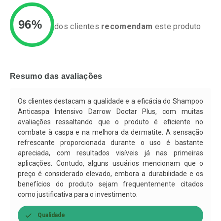
96%
dos clientes
recomendam
este produto
Ativar Desconto
Ativar Desconto
Comprar sem Desconto
Comprar sem Desconto
Resumo das avaliações
Por R$ 55,19/cada
Por R$ 37,25/cada
Comprar sem Desconto
Comprar sem Desconto
Por R$ 55,19/cada
Por R$ 37,25/cada
Os clientes destacam a qualidade e a eficácia do Shampoo
Anticaspa Intensivo Darrow Doctar Plus, com muitas
avaliações ressaltando que o produto é eficiente no
combate à caspa e na melhora da dermatite. A sensação
refrescante proporcionada durante o uso é bastante
apreciada, com resultados visíveis já nas primeiras
aplicações. Contudo, alguns usuários mencionam que o
preço é considerado elevado, embora a durabilidade e os
benefícios do produto sejam frequentemente citados
como justificativa para o investimento.
Qualidade