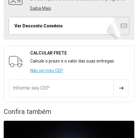
Saiba Mais
Ver Desconto Convênio
CALCULAR FRETE
Formulário para Calcular o Frete
Calcule o prazo e o valor das suas entregas
Não sei meu CEP
Informe seu CEP
CALCULA
Confira também