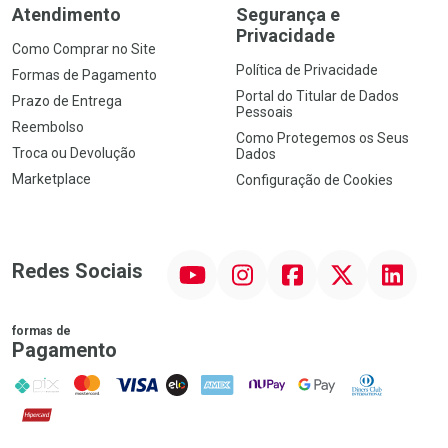
Atendimento
Segurança e
Privacidade
Como Comprar no Site
Política de Privacidade
Formas de Pagamento
Portal do Titular de Dados
Prazo de Entrega
Pessoais
Reembolso
Como Protegemos os Seus
Troca ou Devolução
Dados
Marketplace
Configuração de Cookies
YouTube
Instagram
Facebook
Twitter
Linkedin
Redes Sociais
formas de
Pagamento
PIX
MasterCard
VISA
ELO
AMEX
NuPay
Google Pay
Diners Club
Hipercard