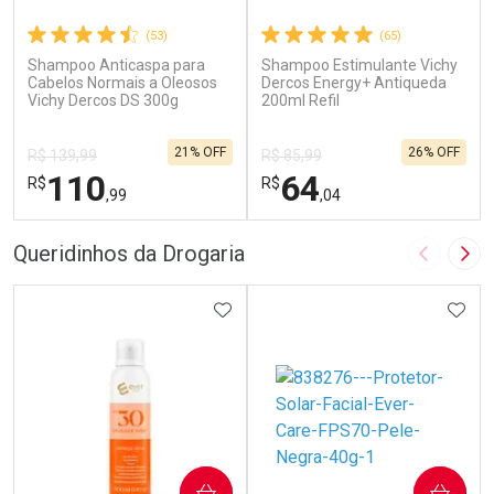
(53)
(65)
Shampoo Anticaspa para
Shampoo Estimulante Vichy
Cabelos Normais a Oleosos
Dercos Energy+ Antiqueda
Vichy Dercos DS 300g
200ml Refil
21% OFF
26% OFF
R$ 139,99
R$ 85,99
110
64
R$
R$
,99
,04
FECHAR
F
FECHAR
F
Queridinhos da Drogaria
Imagem A
Pró
Dermaclub
Dermaclub
Por Menos
ADICIONAR AOS FAVORITOS
Por Menos
ADIC
COMPRAR
COMPRAR