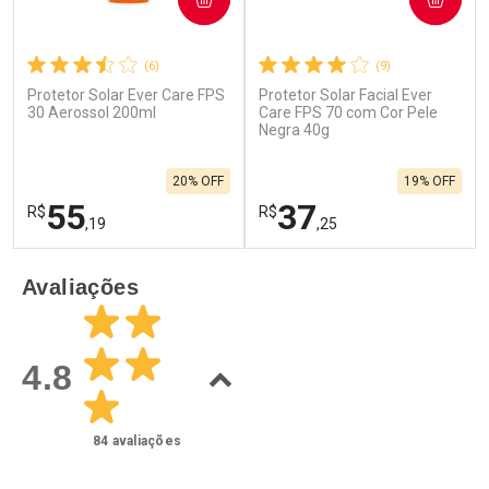
(6)
(9)
Ativar Desconto
Ativar Desconto
Protetor Solar Ever Care FPS
Protetor Solar Facial Ever
30 Aerossol 200ml
Care FPS 70 com Cor Pele
Comprar sem Desconto
Negra 40g
Comprar sem Desconto
Comprar sem Desconto
Comprar sem Desconto
Por R$ 110,99/cada
Por R$ 64,04/cada
Por R$ 110,99/cada
Por R$ 64,04/cada
20% OFF
19% OFF
55
37
R$
R$
,19
,25
FECHAR
F
FECHAR
F
Avaliações
Laboratório
Laboratório
Por Menos
Por Menos
4.8
84
avaliações