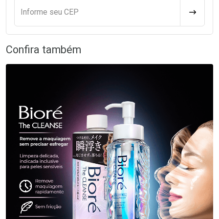
Informe seu CEP
CALCULA
Confira também