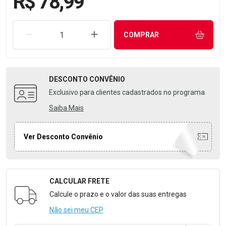
R$ 78,99
REMOVER UMA UNIDADE
AUMENTAR UMA UNIDADE
COMPRAR
DESCONTO
CONVÊNIO
Exclusivo para clientes cadastrados no programa
Saiba Mais
Ver Desconto Convênio
CALCULAR FRETE
Formulário para Calcular o Frete
Calcule o prazo e o valor das suas entregas
Não sei meu CEP