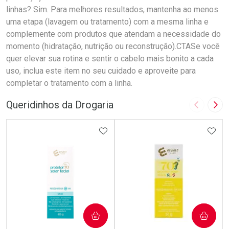
linhas? Sim. Para melhores resultados, mantenha ao menos
uma etapa (lavagem ou tratamento) com a mesma linha e
complemente com produtos que atendam a necessidade do
momento (hidratação, nutrição ou reconstrução).CTASe você
quer elevar sua rotina e sentir o cabelo mais bonito a cada
uso, inclua este item no seu cuidado e aproveite para
completar o tratamento com a linha.
Queridinhos da Drogaria
Imagem A
Pró
ADICIONAR AOS FAVORITOS
ADIC
COMPRAR
COMPRAR