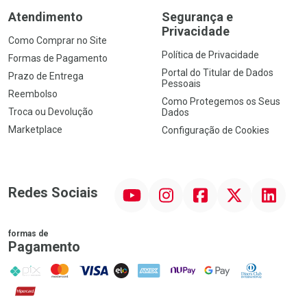
Atendimento
Segurança e
Privacidade
Como Comprar no Site
Política de Privacidade
Formas de Pagamento
Portal do Titular de Dados
Prazo de Entrega
Pessoais
Reembolso
Como Protegemos os Seus
Troca ou Devolução
Dados
Marketplace
Configuração de Cookies
YouTube
Instagram
Facebook
Twitter
Linkedin
Redes Sociais
formas de
Pagamento
PIX
MasterCard
VISA
ELO
AMEX
NuPay
Google Pay
Diners Club
Hipercard