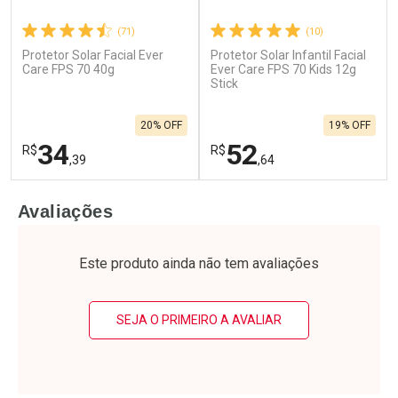
(71)
(10)
Protetor Solar Facial Ever
Protetor Solar Infantil Facial
Care FPS 70 40g
Ever Care FPS 70 Kids 12g
Stick
20% OFF
19% OFF
34
52
R$
R$
,39
,64
FECHAR
F
FECHAR
F
Avaliações
Laboratório
Laboratório
Por Menos
Por Menos
Este produto ainda não tem avaliações
SEJA O PRIMEIRO A AVALIAR