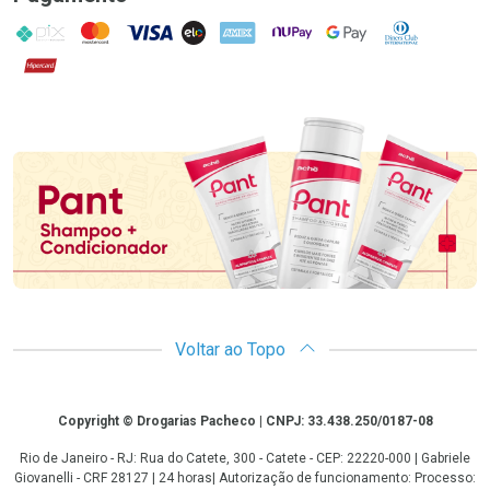
PIX
MasterCard
VISA
ELO
AMEX
NuPay
Google Pay
Diners Club
Hipercard
Promoção em Destaque
Voltar ao Topo
Copyright
Copyright © Drogarias Pacheco | CNPJ: 33.438.250/0187-08
Rio de Janeiro - RJ: Rua do Catete, 300 - Catete - CEP: 22220-000 | Gabriele
Giovanelli - CRF 28127 | 24 horas| Autorização de funcionamento: Processo: