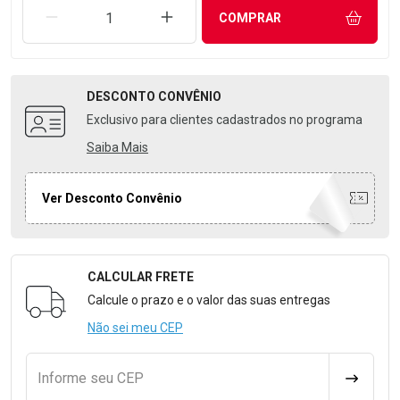
REMOVER UMA UNIDADE
AUMENTAR UMA UNIDADE
COMPRAR
DESCONTO
CONVÊNIO
Exclusivo para clientes cadastrados no programa
Saiba Mais
Ver Desconto Convênio
CALCULAR FRETE
Formulário para Calcular o Frete
Calcule o prazo e o valor das suas entregas
Não sei meu CEP
Informe seu CEP
CALCULA