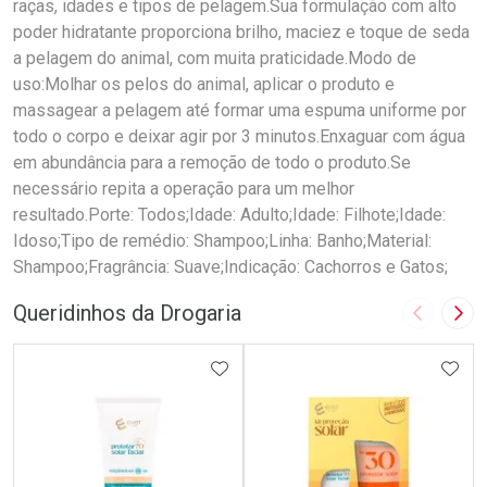
raças, idades e tipos de pelagem.Sua formulação com alto
poder hidratante proporciona brilho, maciez e toque de seda
a pelagem do animal, com muita praticidade.Modo de
uso:Molhar os pelos do animal, aplicar o produto e
massagear a pelagem até formar uma espuma uniforme por
todo o corpo e deixar agir por 3 minutos.Enxaguar com água
em abundância para a remoção de todo o produto.Se
necessário repita a operação para um melhor
resultado.Porte: Todos;Idade: Adulto;Idade: Filhote;Idade:
Idoso;Tipo de remédio: Shampoo;Linha: Banho;Material:
Shampoo;Fragrância: Suave;Indicação: Cachorros e Gatos;
Queridinhos da Drogaria
Imagem A
Pró
ADICIONAR AOS FAVORITOS
ADIC