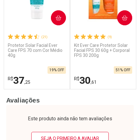
COMPRAR
COMPRAR
(21)
(9)
Protetor Solar Facial Ever
Kit Ever Care Protetor Solar
Care FPS 70 com Cor Médio
Facial FPS 30 60g + Corporal
40g
FPS 30 200g
19% OFF
51% OFF
37
30
R$
R$
,25
,61
FECHAR
F
FECHAR
F
Avaliações
Laboratório
Laboratório
Por Menos
Por Menos
Este produto ainda não tem avaliações
SEJA O PRIMEIRO A AVALIAR