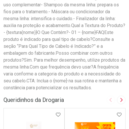
uso complementar- Shampoo da mesma linha: prepara os
fios para o tratamento.- Máscara ou condicionador da
mesma linha: intensifica o cuidado.- Finalizador da linha:
auxilia na proteção e acabamento.Qual a Textura do Produto?
- {textura(nome)}O Que Contém?- 01 – {nome}FAQEste
produto é indicado para qual tipo de cabelo?Consulte a
seção “Para Qual Tipo de Cabelo é Indicado?” e a
embalagem do fabricante.Posso combinar com outros
produtos?Sim. Para melhor desempenho, utilize produtos da
mesma linha.Com que frequência devo usar?A frequência
varia conforme a categoria do produto e a necessidade do
seu cabelo.CTA: Inclua o {nome} na sua rotina e mantenha a
constância para potencializar os resultados.
Queridinhos da Drogaria
Imagem A
Pró
ADICIONAR AOS FAVORITOS
ADIC