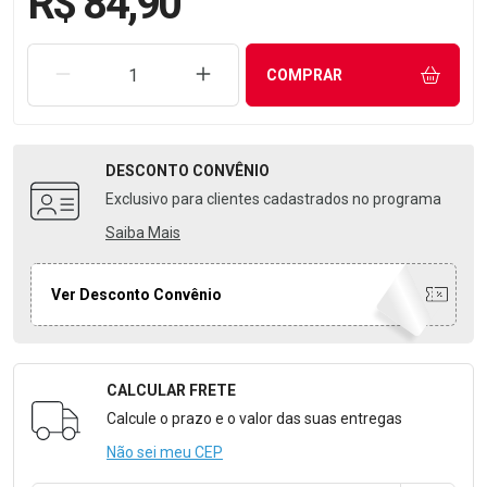
R$ 84,90
REMOVER UMA UNIDADE
AUMENTAR UMA UNIDADE
COMPRAR
DESCONTO
CONVÊNIO
Exclusivo para clientes cadastrados no programa
Saiba Mais
Ver Desconto Convênio
CALCULAR FRETE
Formulário para Calcular o Frete
Calcule o prazo e o valor das suas entregas
Não sei meu CEP