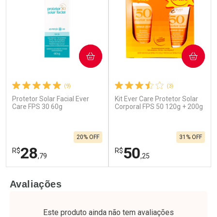
COMPRAR
COMPRAR
(9)
(3)
Protetor Solar Facial Ever
Kit Ever Care Protetor Solar
Care FPS 30 60g
Corporal FPS 50 120g + 200g
20% OFF
31% OFF
28
50
R$
R$
,79
,25
FECHAR
F
FECHAR
F
Avaliações
Laboratório
Laboratório
Por Menos
Por Menos
Este produto ainda não tem avaliações