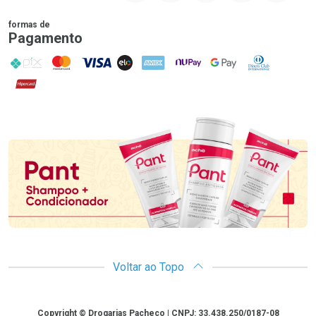
formas de
Pagamento
PIX
MasterCard
VISA
ELO
AMEX
NuPay
Google Pay
Diners Club
Hipercard
Promoção em Destaque
Voltar ao Topo
Copyright
Copyright © Drogarias Pacheco | CNPJ: 33.438.250/0187-08