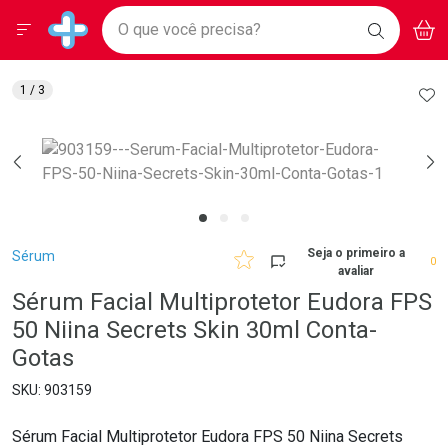
Drogarias Pacheco
Menu
Aces
Ir direto para a home
O que você precisa?
BAIXE
V
i
Baixe nosso APP e aproveite Ofertas Exclusivas!
BUSCAR
O APP
Navegue pela página
Ir direto para o conteúdo
Faça a sua busca
Ir direto para a busca
Ir direto para a conta
AD
1
/ 3
Ir direto para a ajuda
Ir direto para a notificações
Ir direto para o carrinho
Ir direto para o menu
Breadcrumb
Seja o primeiro a
Sérum
0
avaliar
Sérum Facial Multiprotetor Eudora FPS
50 Niina Secrets Skin 30ml Conta-
Gotas
903159
Sérum Facial Multiprotetor Eudora FPS 50 Niina Secrets