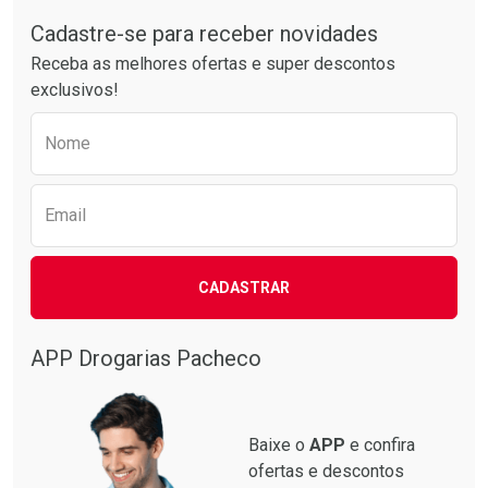
Tudo sobre a Drogarias Pacheco
Comprar sem Desconto
Comprar sem Desconto
Por R$ 55,99/cada
Por R$ 39,99/cada
Cadastre-se para receber novidades
Receba as melhores ofertas e super descontos
exclusivos!
Preencha o formulário abaixo para receber 
Nome
Email
CADASTRAR
APP Drogarias Pacheco
Baixe o
APP
e confira
ofertas e descontos