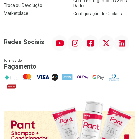
Como Protegemos os Seus
Troca ou Devolução
Dados
Marketplace
Configuração de Cookies
YouTube
Instagram
Facebook
Twitter
Linkedin
Redes Sociais
formas de
Pagamento
PIX
MasterCard
VISA
ELO
AMEX
NuPay
Google Pay
Diners Club
Hipercard
Promoção em Destaque