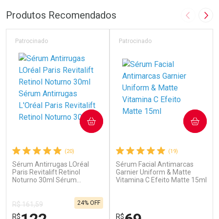
Produtos Recomendados
Imagem A
Pró
Patrocinado
Patrocinado
COMPRAR
COMPRAR
(20)
(19)
Sérum Antirrugas LOréal
Sérum Facial Antimarcas
Paris Revitalift Retinol
Garnier Uniform & Matte
Noturno 30ml Sérum
Vitamina C Efeito Matte 15ml
Antirrugas L'Oréal Paris
Revitalift Retinol Noturno
30ml
24% OFF
R$ 161,59
R$
R$