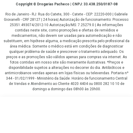
Copyright
Copyright © Drogarias Pacheco | CNPJ: 33.438.250/0187-08
Rio de Janeiro - RJ: Rua do Catete, 300 - Catete - CEP: 22220-000 | Gabriele
Giovanelli - CRF 28127 | 24 horas| Autorização de funcionamento: Processo:
25351.493074/2012-10 Autorização/MS: 7.25279.0 | As informações
contidas neste site, como promoções e ofertas de remédios e
medicamentos, não devem ser usadas para automedicação e não
substituem, em hipótese alguma, a medicação prescrita pelo profissional da
área médica. Somente o médico está em condições de diagnosticar
qualquer problema de saúde e prescrever o tratamento adequado. Os
preços e as promoções são válidos apenas para compras via internet. As
fotos contidas em nosso site são meramente ilustrativas. *Preços e
disponibilidade sujeitos a alterações no decorrer do dia. Antibióticos e
antimicrobianos vendas apenas em lojas físicas ou televendas. Portaria nº
344 - 01/02/1999 - Ministério da Saúde. Horário de funcionamento Central
de Vendas e Atendimento ao Cliente 4020 4404 ou 0800 282 10 10 de
domingo a domingo das 08h00 às 20h00.
LGPD Aceite os Cookies
R$ 251,99
COMPRAR
ou
3
x
de
R$ 83,99