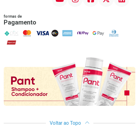
formas de
Pagamento
PIX
MasterCard
VISA
ELO
AMEX
NuPay
Google Pay
Diners Club
Hipercard
Promoção em Destaque
Voltar ao Topo