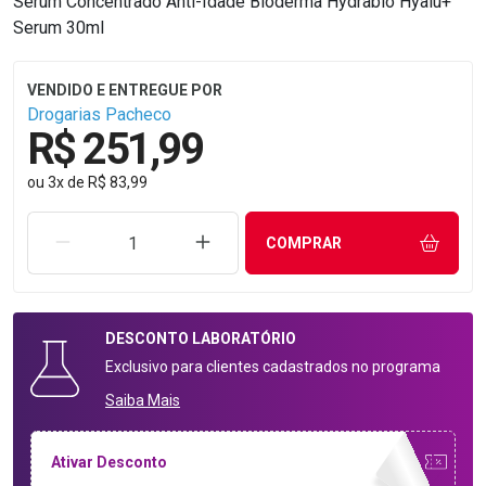
Sérum Concentrado Anti-Idade Bioderma Hydrabio Hyalu+
Serum 30ml
Drogarias Pacheco
R$ 251,99
ou
3
x
de
R$ 83,99
REMOVER UMA UNIDADE
AUMENTAR UMA UNIDADE
COMPRAR
DESCONTO
LABORATÓRIO
Exclusivo para clientes cadastrados no programa
Saiba Mais
Ativar Desconto