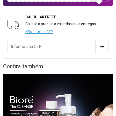
CALCULAR FRETE
Formulário para Calcular o Frete
Calcule o prazo e o valor das suas entregas
Não sei meu CEP
Informe seu CEP
CALCULA
Confira também