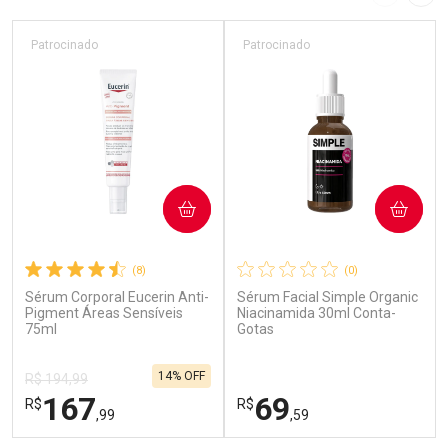
Imagem A
Pró
Patrocinado
Patrocinado
COMPRAR
COMPRAR
(8)
(0)
Sérum Corporal Eucerin Anti-
Sérum Facial Simple Organic
Pigment Áreas Sensíveis
Niacinamida 30ml Conta-
75ml
Gotas
14% OFF
R$ 194,99
167
69
R$
R$
,99
,59