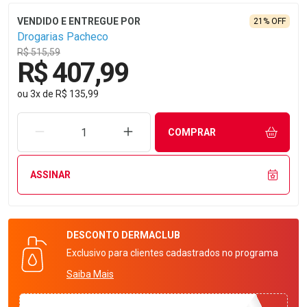
21% OFF
Drogarias Pacheco
R$ 515,59
R$ 407,99
ou
3
x
de
R$ 135,99
REMOVER UMA UNIDADE
AUMENTAR UMA UNIDADE
COMPRAR
ASSINAR
DESCONTO
DERMACLUB
Exclusivo para clientes cadastrados no programa
Saiba Mais