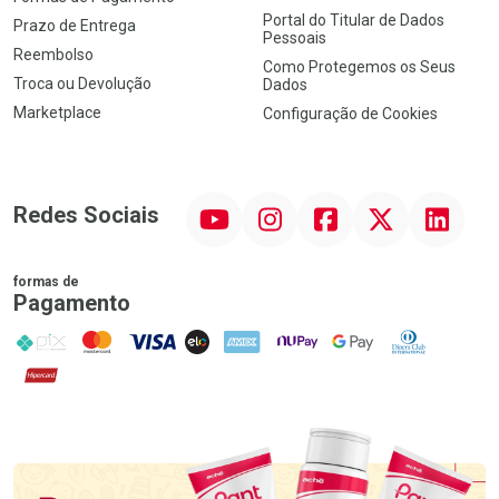
Portal do Titular de Dados
Prazo de Entrega
Pessoais
Reembolso
Como Protegemos os Seus
Troca ou Devolução
Dados
Marketplace
Configuração de Cookies
YouTube
Instagram
Facebook
Twitter
Linkedin
Redes Sociais
formas de
Pagamento
PIX
MasterCard
VISA
ELO
AMEX
NuPay
Google Pay
Diners Club
Hipercard
Promoção em Destaque