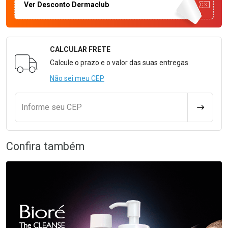
Ver Desconto Dermaclub
CALCULAR FRETE
Formulário para Calcular o Frete
Calcule o prazo e o valor das suas entregas
Não sei meu CEP
Informe seu CEP
CALCULA
Confira também