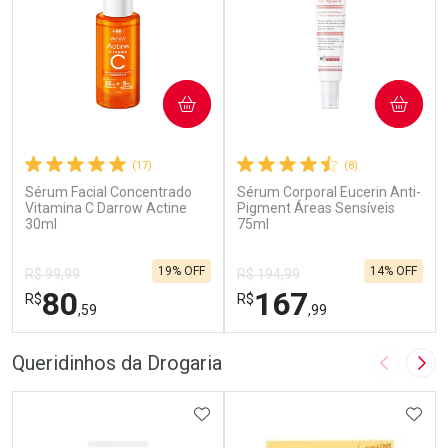
COMPRAR
COMPRAR
(17)
(8)
Sérum Facial Concentrado
Sérum Corporal Eucerin Anti-
Vitamina C Darrow Actine
Pigment Áreas Sensíveis
30ml
75ml
19% OFF
14% OFF
R$ 99,99
R$ 194,99
80
167
R$
R$
,59
,99
FECHAR
F
FECHAR
F
Queridinhos da Drogaria
Imagem A
Pró
Laboratório
Laboratório
Por Menos
ADICIONAR AOS FAVORITOS
Por Menos
ADIC