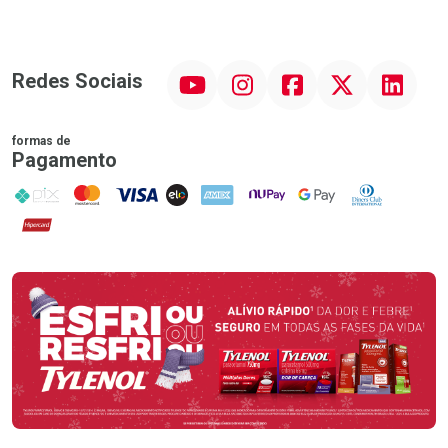
YouTube
Instagram
Facebook
Twitter
Linkedin
Redes Sociais
formas de
Pagamento
PIX
MasterCard
VISA
ELO
AMEX
NuPay
Google Pay
Diners Club
Hipercard
Promoção em Destaque