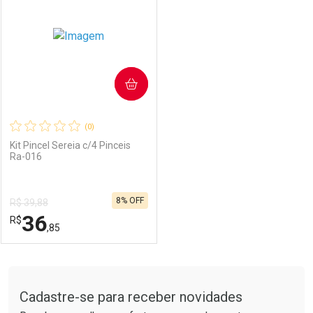
COMPRAR
(0)
Kit Pincel Sereia c/4 Pinceis
Ra-016
8% OFF
R$ 39,88
36
R$
,85
FECHAR
FECHAR
Tudo sobre a Drogarias Pacheco
Cadastre-se para receber novidades
Laboratório
Por Menos