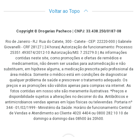
Voltar ao Topo
Copyright
Copyright © Drogarias Pacheco | CNPJ: 33.438.250/0187-08
Rio de Janeiro - RJ: Rua do Catete, 300 - Catete - CEP: 22220-000 | Gabriele
Giovanelli - CRF 28127 | 24 horas| Autorização de funcionamento: Processo:
25351.493074/2012-10 Autorização/MS: 7.25279.0 | As informações
contidas neste site, como promoções e ofertas de remédios e
medicamentos, não devem ser usadas para automedicação e não
substituem, em hipótese alguma, a medicação prescrita pelo profissional da
área médica. Somente o médico está em condições de diagnosticar
qualquer problema de saúde e prescrever o tratamento adequado. Os
preços e as promoções são válidos apenas para compras via internet. As
fotos contidas em nosso site são meramente ilustrativas. *Preços e
disponibilidade sujeitos a alterações no decorrer do dia. Antibióticos e
antimicrobianos vendas apenas em lojas físicas ou televendas. Portaria nº
344 - 01/02/1999 - Ministério da Saúde. Horário de funcionamento Central
de Vendas e Atendimento ao Cliente 4020 4404 ou 0800 282 10 10 de
domingo a domingo das 08h00 às 20h00.
LGPD Aceite os Cookies