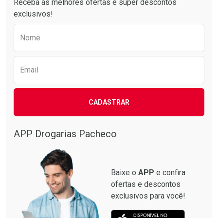
Receba as melhores ofertas e super descontos
exclusivos!
Preencha o formulário abaixo para receber 
Nome
Email
CADASTRAR
Ativar Desconto
Comprar sem Desconto
APP Drogarias Pacheco
Comprar sem Desconto
Por R$ 36,85/cada
Por R$ 36,85/cada
Baixe o
APP
e confira
ofertas e descontos
exclusivos para você!