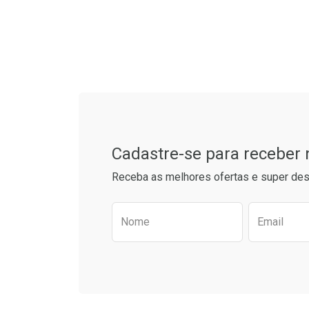
L
P
Tudo sobre a Drogarias 
Cadastre-se para receber
Receba as melhores ofertas e super des
Preencha o formulário aba
Nome
Email