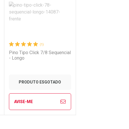
(1)
Pino Tipo Click 7/8 Sequencial
- Longo
Ativar Desconto
PRODUTO ESGOTADO
Comprar sem Desconto
Comprar sem Desconto
AVISE-ME
Por R$ 190,00/cada
Por R$ 190,00/cada
ECHAR
ECHAR
FECHAR
FECHAR