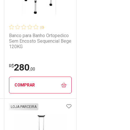
(0)
Banco para Banho Ortopedico
Sem Encosto Sequencial Bege
120KG
280
R$
,00
COMPRAR
DICIONAR AOS FAVORITOS
ADICIONAR AOS FAVORIT
ECHAR
ECHAR
FECHAR
FECHAR
LOJA PARCEIRA
Laboratório
Por Menos