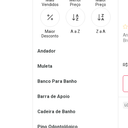
Mais
Menor
Maior
Vendidos
Preço
Preço
Maior
A a Z
Z a A
An
Desconto
Br
Filtros
Andador
R$
Muleta
Banco Para Banho
Barra de Apoio
L
Cadeira de Banho
L
P
Pino Odontológico