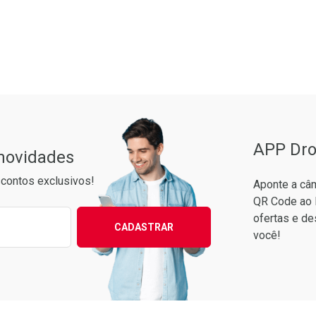
FECHAR
FECHAR
aboratório
or Menos
Pacheco
APP Dro
 novidades
contos exclusivos!
Aponte a câm
QR Code ao 
ixo para receber as melhores ofertas:
ofertas e de
CADASTRAR
você!
Ver Desconto Convênio