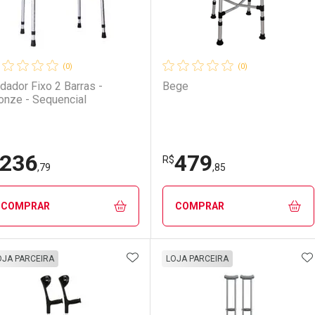
(0)
(0)
dador Fixo 2 Barras -
Bege
onze - Sequencial
236
479
R$
,79
,85
COMPRAR
COMPRAR
ADICIONAR AOS FAVORITOS
A
FECHAR
FECHAR
F
F
OJA PARCEIRA
LOJA PARCEIRA
aboratório
or Menos
Laboratório
Por Menos