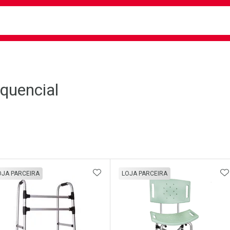
busca
isa?
quencial
ateleira
ADICIONAR AOS FAVORITOS
A
OJA PARCEIRA
LOJA PARCEIRA