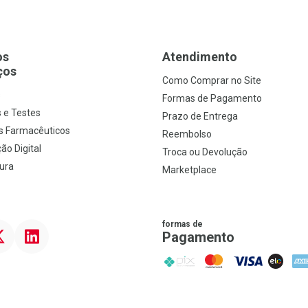
os
Atendimento
ços
Como Comprar no Site
s
Formas de Pagamento
 e Testes
Prazo de Entrega
s Farmacêuticos
Reembolso
ão Digital
Troca ou Devolução
ura
Marketplace
formas de
ter
Linkedin
Pagamento
PIX
MasterCard
VISA
ELO
AME