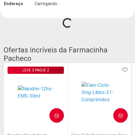
Endereço
Carregando...
Carregando produtos do seller...
Ofertas incríveis da Farmacinha
Pacheco
ADIC
LEVE 3 PAGUE 2
COMPRAR
COMPRAR
(0)
(0)