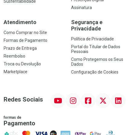
Sustentabilidade
Assinatura
Atendimento
Segurança e
Privacidade
Como Comprar no Site
Política de Privacidade
Formas de Pagamento
Portal do Titular de Dados
Prazo de Entrega
Pessoais
Reembolso
Como Protegemos os Seus
Troca ou Devolução
Dados
Marketplace
Configuração de Cookies
YouTube
Instagram
Facebook
Twitter
Linkedin
Redes Sociais
formas de
Pagamento
PIX
MasterCard
VISA
ELO
AMEX
NuPay
Google Pay
Diners Club