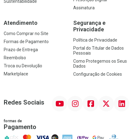
Sustentabilidade
Assinatura
Atendimento
Segurança e
Privacidade
Como Comprar no Site
Política de Privacidade
Formas de Pagamento
Portal do Titular de Dados
Prazo de Entrega
Pessoais
Reembolso
Como Protegemos os Seus
Troca ou Devolução
Dados
Marketplace
Configuração de Cookies
YouTube
Instagram
Facebook
Twitter
Linkedin
Redes Sociais
formas de
Pagamento
PIX
MasterCard
VISA
ELO
AMEX
NuPay
Google Pay
Diners Club