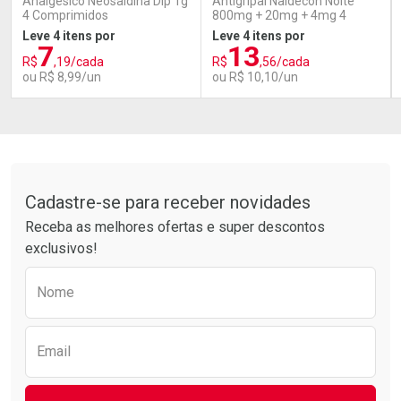
Analgésico Neosaldina Dip 1g
Antigripal Naldecon Noite
4 Comprimidos
800mg + 20mg + 4mg 4
comprimidos
Leve 4 itens por
Leve 4 itens por
7
13
R$
,19/cada
R$
,56/cada
ou R$ 8,99/un
ou R$ 10,10/un
FECHAR
FECHAR
FEC
FEC
Laboratório
Laboratório
Por Menos
Por Menos
Tudo sobre a Drogarias Pacheco
Cadastre-se para receber novidades
Receba as melhores ofertas e super descontos
exclusivos!
Preencha o formulário abaixo para receber 
Nome
Ativar Desconto
Ativar Desconto
Email
Comprar sem Desconto
Comprar sem Desconto
Comprar sem Desconto
Comprar sem Desconto
Por R$ 8,99/cada
Por R$ 10,10/cada
Por R$ 8,99/cada
Por R$ 10,10/cada