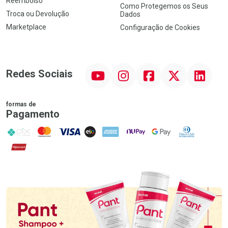
Reembolso
Como Protegemos os Seus
Troca ou Devolução
Dados
Marketplace
Configuração de Cookies
YouTube
Instagram
Facebook
Twitter
Linkedin
Redes Sociais
formas de
Pagamento
PIX
MasterCard
VISA
ELO
AMEX
NuPay
Google Pay
Diners Club
Hipercard
Promoção em Destaque