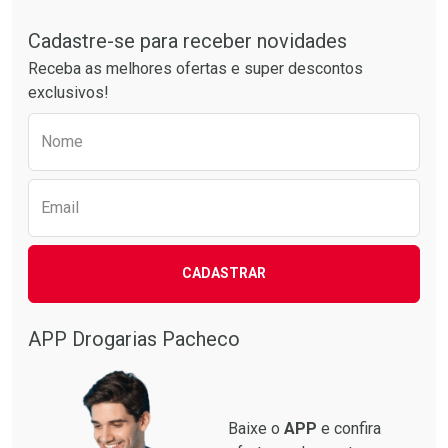
Tudo sobre a Drogarias Pacheco
Por R$ 50,25/cada
Por R$ 55,99/cada
Comprar sem Desconto
Comprar sem Desconto
Por R$ 50,25/cada
Por R$ 55,99/cada
Cadastre-se para receber novidades
Receba as melhores ofertas e super descontos
exclusivos!
Preencha o formulário abaixo para receber 
Nome
Email
CADASTRAR
APP Drogarias Pacheco
Baixe o
APP
e confira