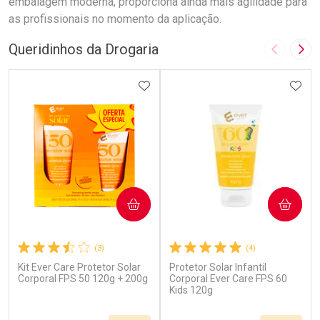
embalagem moderna, proporciona ainda mais agilidade para
as profissionais no momento da aplicação.
Queridinhos da Drogaria
Imagem A
Pró
ADICIONAR AOS FAVORITOS
ADIC
COMPRAR
COMPRAR
(3)
(4)
Kit Ever Care Protetor Solar
Protetor Solar Infantil
Corporal FPS 50 120g + 200g
Corporal Ever Care FPS 60
Kids 120g