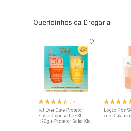
FECHAR
FECHAR
Queridinhos da Drogaria
Laboratório
Laborató
Por Menos
Por Men
ADICIONAR AOS 
(19)
Kit Ever Care Protetor
Loção Pós So
Ativar Desconto
Ativar Des
Solar Corporal FPS30
com Calamin
120g + Protetor Solar Kids
FPS60 120g
Comprar sem Desconto
Comprar s
Comprar sem Desconto
Comprar s