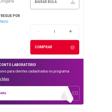
Drogaria
BAIXAR BULA
checo
REMOVER UMA UNIDADE
AUMENTAR UMA UNIDA
COMPRAR
CONTO
LABORATÓRIO
usivo para clientes cadastrados no programa
a Mais
onto