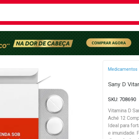
busca
isa?
Bread
Medicamentos
Sany D Vit
708690
Vitamina D Sa
Aché 12 Comp
Ideal para for
e imunidade. 