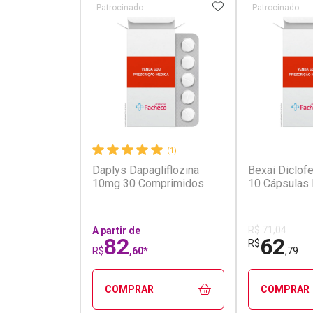
ADICIONAR AOS 
Patrocinado
Patrocinado
(1)
Daplys Dapagliflozina
Bexai Diclo
10mg 30 Comprimidos
10 Cápsulas 
R$ 71,04
A partir de
82
62
R$
R$
,60*
,79
COMPRAR
COMPRAR