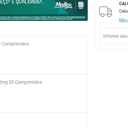
CAL
Formulári
Calc
Não 
Informe se
12 Comprimidos
500mg 30 Comprimidos