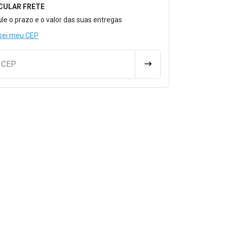
CULAR FRETE
o para Calcular o Frete
ule o prazo e o valor das suas entregas
sei meu CEP
u CEP
CALCULAR FRETE