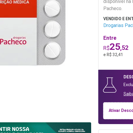
disponível na 
Pacheco.
Drogarias Pa
Entre
25
,52
R$
e R$ 32,41
DES
Excl
Saib
Ativar Desc