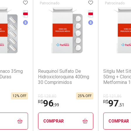
FAVORITOS
ADICIONAR AOS FAVORITOS
ADICIONAR AOS 
Patrocinado
Patrocinado
Tarja Vermelha
Tarja Vermelha
Medicamento Similar
Medicamento Simila
(2)
(2)
fenaco 35mg
Reuquinol Sulfato De
Sitglu Met Sit
Duras
Hidroxicloroquina 400mg
50mg + Clori
30 Comprimidos
Metformina 
Comprimidos
12% OFF
25% OFF
R$ 128,80
R$ 121,86
96
97
R$
R$
,99
,51
COMPRAR
COMPRAR