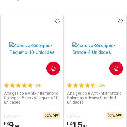
Prateleira
ADICIONAR AOS FAVORITOS
ADI
COMPRAR
COMPRAR
(198)
(230)
Analgésico e Anti-inflamatório
Analgésico e Anti-inflamatório
Salonpas Adesivo Pequeno 10
Salonpas Adesivo Grande 4
unidades
unidades
23% OFF
22% OFF
R$ 12,93
R$ 20,61
9
15
R$
R$
,99
,99