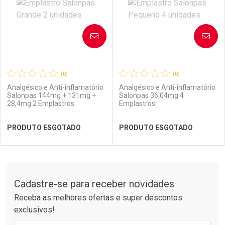
AVISE-ME
AVISE-ME
(0)
(0)
Analgésico e Anti-inflamatório
Analgésico e Anti-inflamatório
Salonpas 144mg + 131mg +
Salonpas 36,04mg 4
28,4mg 2 Emplastros
Emplastros
Ativar Desconto
PRODUTO ESGOTADO
PRODUTO ESGOTADO
Comprar sem Desconto
Ver Desconto Convênio
Comprar sem Desconto
Por R$ 40,99/cada
Por R$ 40,99/cada
FECHAR
FECHAR
FEC
FEC
Tudo sobre a Drogarias Pacheco
Cadastre-se para receber novidades
Laboratório
Por Menos
Laboratório
Por Menos
Receba as melhores ofertas e super descontos
exclusivos!