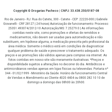
Copyright
Copyright © Drogarias Pacheco | CNPJ: 33.438.250/0187-08
Rio de Janeiro - RJ: Rua do Catete, 300 - Catete - CEP: 22220-000 | Gabriele
Giovanelli - CRF 28127 | 24 horas| Autorização de funcionamento: Processo:
25351.493074/2012-10 Autorização/MS: 7.25279.0 | As informações
contidas neste site, como promoções e ofertas de remédios e
medicamentos, não devem ser usadas para automedicação e não
substituem, em hipótese alguma, a medicação prescrita pelo profissional da
área médica. Somente o médico está em condições de diagnosticar
qualquer problema de saúde e prescrever o tratamento adequado. Os
preços e as promoções são válidos apenas para compras via internet. As
fotos contidas em nosso site são meramente ilustrativas. *Preços e
disponibilidade sujeitos a alterações no decorrer do dia. Antibióticos e
antimicrobianos vendas apenas em lojas físicas ou televendas. Portaria nº
344 - 01/02/1999 - Ministério da Saúde. Horário de funcionamento Central
de Vendas e Atendimento ao Cliente 4020 4404 ou 0800 282 10 10 de
domingo a domingo das 08h00 às 20h00.
LGPD Aceite os Cookies