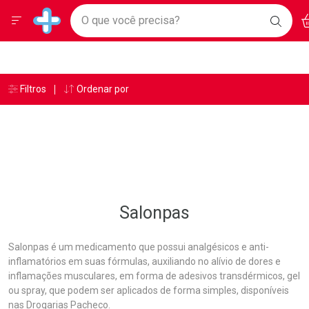
Drogarias Pacheco
Menu
Ac
Ir direto para a home
O que você precisa?
BAIXE
Baixe nosso APP e aproveite Ofertas Exclusivas!
BUSC
O AP
Navegue pela página
Ir direto para o conteúdo
Faça a sua busca
Ir direto para a busca
Ir direto para a conta
Ir direto para a ajuda
Âncoras
Breadcrumb
Filtros
Ordenar por
Drogarias Pacheco
Salonpas
Ir direto para a notificações
Ir direto para o carrinho
Ir direto para o menu
Salonpas
Salonpas é um medicamento que possui analgésicos e anti-
inflamatórios em suas fórmulas, auxiliando no alívio de dores e
inflamações musculares, em forma de adesivos transdérmicos, gel
ou spray, que podem ser aplicados de forma simples, disponíveis
nas Drogarias Pacheco.