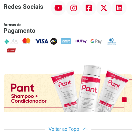
YouTube
Instagram
Facebook
Twitter
Linkedin
Redes Sociais
formas de
Pagamento
PIX
MasterCard
VISA
ELO
AMEX
NuPay
Google Pay
Diners Club
Hipercard
Promoção em Destaque
Voltar ao Topo