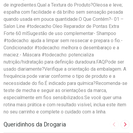
de ingredientes.Qual a Textura do Produto?Oleosa e leve;
espalha com facilidade e dá brilho sem sensação pesada
quando usada em pouca quantidade.O Que Contém?- 01 –
Salon Line #todecacho Oleo Reparador de Pontas Extra
Forte 60 mlSugestão de uso complementar- Shampoo
#todecacho: ajuda a limpar sem ressecar e prepara o fio.-
Condicionador #todecacho: melhora o desembaraço e a
maciez.- Máscara #todecacho: potencializa
nutrição/hidratação para definição duradoura.FAQPode ser
usado diariamente?Verifique a orientação da embalagem. A
frequência pode variar conforme o tipo de produto e a
necessidade do fio.É indicado para química?Recomenda-se
teste de mecha e seguir as orientações da marca,
especialmente em fios sensibilizados.Se você quer uma
rotina mais prática e com resultado visível, inclua este item
no seu carrinho e complete o cuidado com a linha.
Queridinhos da Drogaria
Imagem A
Pró