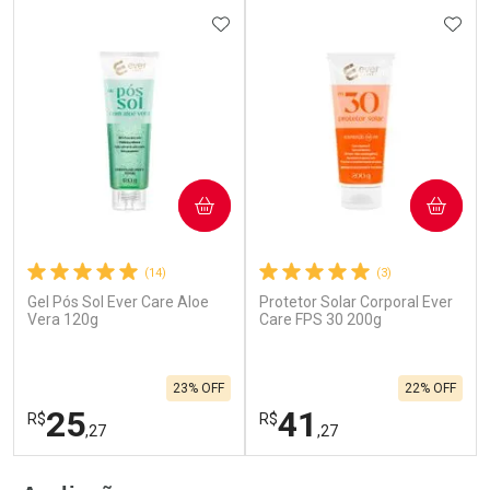
ADICIONAR AOS FAVORITOS
ADIC
COMPRAR
COMPRAR
(14)
(3)
Gel Pós Sol Ever Care Aloe
Protetor Solar Corporal Ever
Vera 120g
Care FPS 30 200g
23% OFF
22% OFF
25
41
R$
R$
,27
,27
FECHAR
F
FECHAR
F