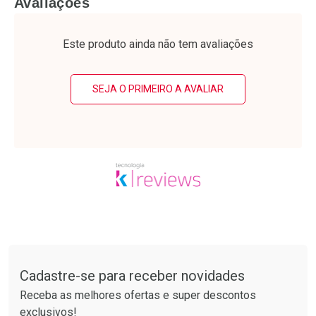
Avaliações
Laboratório
Laboratório
Por Menos
Por Menos
Este produto ainda não tem avaliações
SEJA O PRIMEIRO A AVALIAR
Ativar Desconto
Ativar Desconto
Comprar sem Desconto
Comprar sem Desconto
Tudo sobre a Drogarias Pacheco
Por R$ 25,27/cada
Por R$ 41,27/cada
Comprar sem Desconto
Comprar sem Desconto
Por R$ 25,27/cada
Por R$ 41,27/cada
Cadastre-se para receber novidades
Receba as melhores ofertas e super descontos
exclusivos!