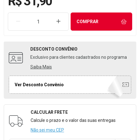
R$ 31,90
REMOVER UMA UNIDADE
AUMENTAR UMA UNIDADE
COMPRAR
DESCONTO
CONVÊNIO
Exclusivo para clientes cadastrados no programa
Saiba Mais
Ver Desconto Convênio
CALCULAR FRETE
Formulário para Calcular o Frete
Calcule o prazo e o valor das suas entregas
Não sei meu CEP