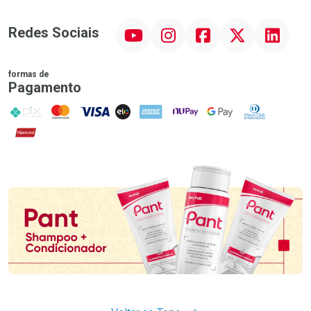
YouTube
Instagram
Facebook
Twitter
Linkedin
Redes Sociais
formas de
Pagamento
PIX
MasterCard
VISA
ELO
AMEX
NuPay
Google Pay
Diners Club
Hipercard
Promoção em Destaque