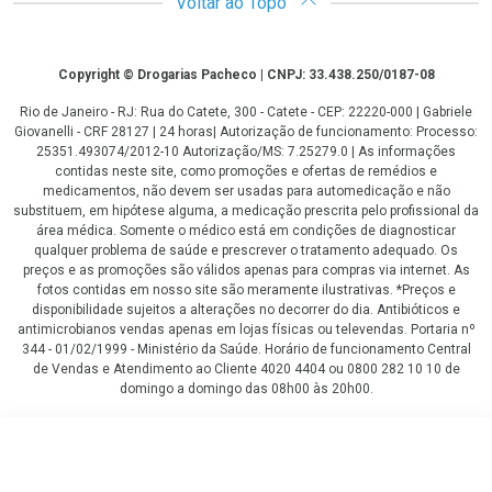
Voltar ao Topo
Copyright
Copyright © Drogarias Pacheco | CNPJ: 33.438.250/0187-08
Rio de Janeiro - RJ: Rua do Catete, 300 - Catete - CEP: 22220-000 | Gabriele
Giovanelli - CRF 28127 | 24 horas| Autorização de funcionamento: Processo:
25351.493074/2012-10 Autorização/MS: 7.25279.0 | As informações
contidas neste site, como promoções e ofertas de remédios e
medicamentos, não devem ser usadas para automedicação e não
substituem, em hipótese alguma, a medicação prescrita pelo profissional da
área médica. Somente o médico está em condições de diagnosticar
qualquer problema de saúde e prescrever o tratamento adequado. Os
preços e as promoções são válidos apenas para compras via internet. As
fotos contidas em nosso site são meramente ilustrativas. *Preços e
disponibilidade sujeitos a alterações no decorrer do dia. Antibióticos e
antimicrobianos vendas apenas em lojas físicas ou televendas. Portaria nº
344 - 01/02/1999 - Ministério da Saúde. Horário de funcionamento Central
de Vendas e Atendimento ao Cliente 4020 4404 ou 0800 282 10 10 de
domingo a domingo das 08h00 às 20h00.
LGPD Aceite os Cookies
R$ 42,54
COMPRAR
R$ 31,90