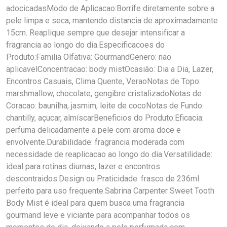
adocicadasModo de Aplicacao:Borrife diretamente sobre a
pele limpa e seca, mantendo distancia de aproximadamente
15cm. Reaplique sempre que desejar intensificar a
fragrancia ao longo do dia.Especificacoes do
Produto:Familia Olfativa: GourmandGenero: nao
aplicavelConcentracao: body mistOcasião: Dia a Dia, Lazer,
Encontros Casuais, Clima Quente, VeraoNotas de Topo:
marshmallow, chocolate, gengibre cristalizadoNotas de
Coracao: baunilha, jasmim, leite de cocoNotas de Fundo:
chantilly, açucar, almíscarBeneficios do Produto:Eficacia:
perfuma delicadamente a pele com aroma doce e
envolvente.Durabilidade: fragrancia moderada com
necessidade de reaplicacao ao longo do dia.Versatilidade:
ideal para rotinas diurnas, lazer e encontros
descontraidos.Design ou Praticidade: frasco de 236ml
perfeito para uso frequente.Sabrina Carpenter Sweet Tooth
Body Mist é ideal para quem busca uma fragrancia
gourmand leve e viciante para acompanhar todos os