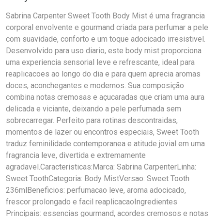
Sabrina Carpenter Sweet Tooth Body Mist é uma fragrancia
corporal envolvente e gourmand criada para perfumar a pele
com suavidade, conforto e um toque adocicado irresistivel.
Desenvolvido para uso diario, este body mist proporciona
uma experiencia sensorial leve e refrescante, ideal para
reaplicacoes ao longo do dia e para quem aprecia aromas
doces, aconchegantes e modernos. Sua composição
combina notas cremosas e açucaradas que criam uma aura
delicada e viciante, deixando a pele perfumada sem
sobrecarregar. Perfeito para rotinas descontraidas,
momentos de lazer ou encontros especiais, Sweet Tooth
traduz feminilidade contemporanea e atitude jovial em uma
fragrancia leve, divertida e extremamente
agradavel.Caracteristicas:Marca: Sabrina CarpenterLinha:
Sweet ToothCategoria: Body MistVersao: Sweet Tooth
236mlBeneficios: perfumacao leve, aroma adocicado,
frescor prolongado e facil reaplicacaoIngredientes
Principais: essencias gourmand, acordes cremosos e notas