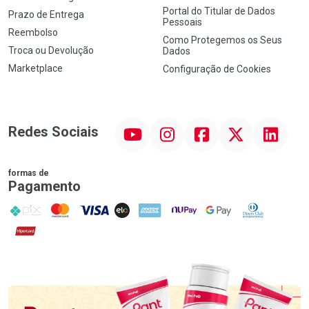
Portal do Titular de Dados
Prazo de Entrega
Pessoais
Reembolso
Como Protegemos os Seus
Troca ou Devolução
Dados
Marketplace
Configuração de Cookies
YouTube
Instagram
Facebook
Twitter
Linkedin
Redes Sociais
formas de
Pagamento
PIX
MasterCard
VISA
ELO
AMEX
NuPay
Google Pay
Diners Club
Hipercard
Promoção em Destaque