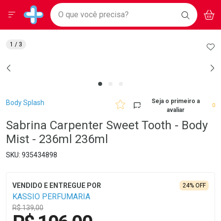
Drogarias Pacheco
Menu
Aces
Ir direto para a home
O que você precisa?
BAIXE
V
i
Baixe nosso APP e aproveite Ofertas Exclusivas!
BUSCAR
O APP
Navegue pela página
Ir direto para o conteúdo
Faça a sua busca
Ir direto para a busca
Ir direto para a conta
AD
1
/ 3
Ir direto para a ajuda
Ir direto para a notificações
Ir direto para o carrinho
Ir direto para o menu
Breadcrumb
Seja o primeiro a
Body Splash
0
avaliar
Sabrina Carpenter Sweet Tooth - Body
Mist - 236ml 236ml
935434898
24% OFF
KASSIO PERFUMARIA
R$ 139,00