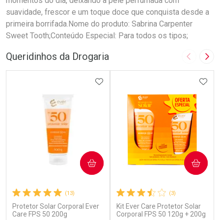
momentos do dia, deixando a pele perfumada com
suavidade, frescor e um toque doce que conquista desde a
primeira borrifada.Nome do produto: Sabrina Carpenter
Sweet Tooth;Conteúdo Especial: Para todos os tipos;
Queridinhos da Drogaria
Imagem A
Pró
ADICIONAR AOS FAVORITOS
ADIC
COMPRAR
COMPRAR
(13)
(3)
Protetor Solar Corporal Ever
Kit Ever Care Protetor Solar
Care FPS 50 200g
Corporal FPS 50 120g + 200g