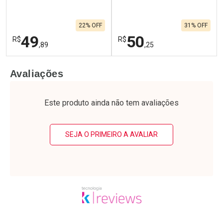
22% OFF
31% OFF
49
50
R$
R$
,89
,25
FECHAR
F
FECHAR
F
Avaliações
Laboratório
Laboratório
Por Menos
Por Menos
Este produto ainda não tem avaliações
SEJA O PRIMEIRO A AVALIAR