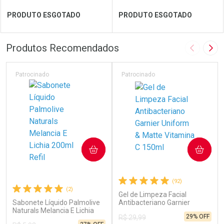
Ver Desconto Convênio
Ver Desconto Convênio
PRODUTO ESGOTADO
PRODUTO ESGOTADO
FECHAR
FECHAR
FEC
FEC
Produtos Recomendados
Imagem A
Pró
Laboratório
Por Menos
Laboratório
Por Menos
Patrocinado
Patrocinado
COMPRAR
COMPRAR
(92)
(2)
Gel de Limpeza Facial
Sabonete Líquido Palmolive
Antibacteriano Garnier
Ver Desconto Convênio
Ver Desconto Convênio
Naturals Melancia E Lichia
Uniform & Matte Vitamina C
29% OFF
R$ 29,99
200ml Refil
150ml