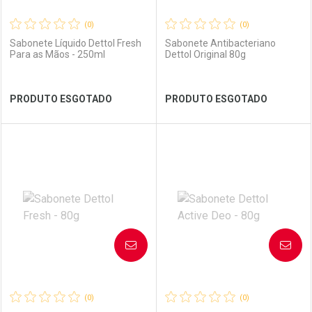
(0)
(0)
Sabonete Líquido Dettol Fresh
Sabonete Antibacteriano
Para as Mãos - 250ml
Dettol Original 80g
Ver Desconto Convênio
Ver Desconto Convênio
PRODUTO ESGOTADO
PRODUTO ESGOTADO
FECHAR
FECHAR
FEC
FEC
Laboratório
Por Menos
Laboratório
Por Menos
AVISE-ME
AVISE-ME
(0)
(0)