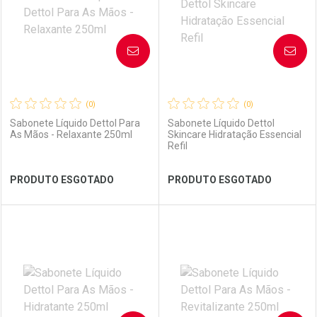
AVISE-ME
AVISE-ME
(0)
(0)
Sabonete Líquido Dettol Para
Sabonete Líquido Dettol
As Mãos - Relaxante 250ml
Skincare Hidratação Essencial
Refil
PRODUTO ESGOTADO
PRODUTO ESGOTADO
FECHAR
FECHAR
FEC
FEC
Laboratório
Por Menos
Laboratório
Por Menos