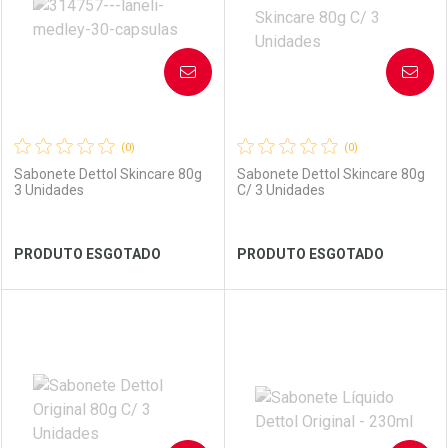
AVISE-ME
AVISE-ME
(0)
(0)
Sabonete Dettol Skincare 80g
Sabonete Dettol Skincare 80g
3 Unidades
C/ 3 Unidades
Ver Desconto Convênio
Ver Desconto Convênio
PRODUTO ESGOTADO
PRODUTO ESGOTADO
FECHAR
FECHAR
FEC
FEC
Laboratório
Por Menos
Laboratório
Por Menos