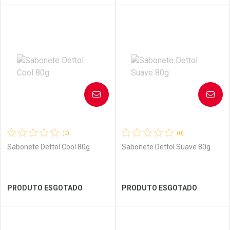
FECHAR
FECHAR
FEC
FEC
Laboratório
Por Menos
Laboratório
Por Menos
AVISE-ME
AVISE-ME
(0)
(0)
Sabonete Dettol Cool 80g
Sabonete Dettol Suave 80g
Ver Desconto Convênio
Ver Desconto Convênio
PRODUTO ESGOTADO
PRODUTO ESGOTADO
FECHAR
FECHAR
FEC
FEC