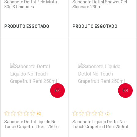
Sabonete Dettol Pele Mista
Sabonete Dettol Shower Gel
80g 3 Unidades
Skincare 230ml
Ver Desconto Convênio
Ver Desconto Convênio
PRODUTO ESGOTADO
PRODUTO ESGOTADO
FECHAR
FECHAR
FEC
FEC
Laboratório
Por Menos
Laboratório
Por Menos
AVISE-ME
AVISE-ME
(0)
(0)
Sabonete Dettol Líquido No-
Sabonete Líquido Dettol No-
Touch Grapefruit Refil 250ml
Touch Grapefruit Refil 250ml