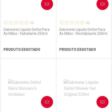
AVISE-ME
AVISE-ME
(0)
(0)
Sabonete Líquido Dettol Para
Sabonete Líquido Dettol Para
As Mãos - Hidratante 250ml
As Mãos - Revitalizante 250ml
Ver Desconto Convênio
Ver Desconto Convênio
PRODUTO ESGOTADO
PRODUTO ESGOTADO
FECHAR
FECHAR
FEC
FEC
Laboratório
Por Menos
Laboratório
Por Menos
AVISE-ME
AVISE-ME