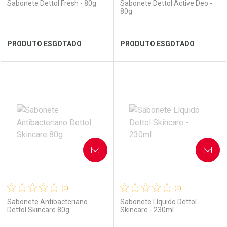
Sabonete Dettol Fresh - 80g
Sabonete Dettol Active Deo -
80g
Ver Desconto Convênio
Ver Desconto Convênio
PRODUTO ESGOTADO
PRODUTO ESGOTADO
FECHAR
FECHAR
FEC
FEC
Laboratório
Por Menos
Laboratório
Por Menos
AVISE-ME
AVISE-ME
(0)
(0)
Sabonete Antibacteriano
Sabonete Líquido Dettol
Dettol Skincare 80g
Skincare - 230ml