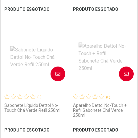
Ver Desconto Convênio
Ver Desconto Convênio
PRODUTO ESGOTADO
PRODUTO ESGOTADO
FECHAR
FECHAR
FEC
FEC
Laboratório
Por Menos
Laboratório
Por Menos
AVISE-ME
AVISE-ME
(0)
(0)
Sabonete Líquido Dettol No-
Aparelho Dettol No-Touch +
Touch Chá Verde Refil 250ml
Refil Sabonete Chá Verde
250ml
Ver Desconto Convênio
Ver Desconto Convênio
PRODUTO ESGOTADO
PRODUTO ESGOTADO