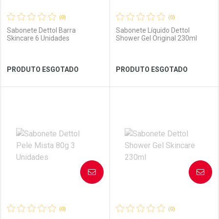
(0)
(0)
Sabonete Dettol Barra
Sabonete Líquido Dettol
Skincare 6 Unidades
Shower Gel Original 230ml
Ver Desconto Convênio
Ver Desconto Convênio
PRODUTO ESGOTADO
PRODUTO ESGOTADO
FECHAR
FECHAR
FEC
FEC
Laboratório
Por Menos
Laboratório
Por Menos
AVISE-ME
AVISE-ME
(0)
(0)