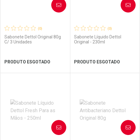
AVISE-ME
AVISE-ME
(0)
(0)
Sabonete Dettol Original 80g
Sabonete Líquido Dettol
C/ 3 Unidades
Original - 230ml
Ver Desconto Convênio
Ver Desconto Convênio
PRODUTO ESGOTADO
PRODUTO ESGOTADO
FECHAR
FECHAR
FEC
FEC
Laboratório
Por Menos
Laboratório
Por Menos
AVISE-ME
AVISE-ME