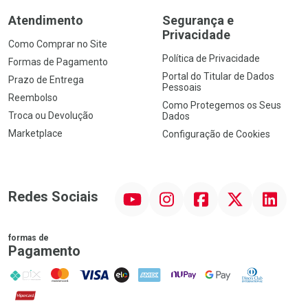
Atendimento
Segurança e
Privacidade
Como Comprar no Site
Política de Privacidade
Formas de Pagamento
Portal do Titular de Dados
Prazo de Entrega
Pessoais
Reembolso
Como Protegemos os Seus
Troca ou Devolução
Dados
Marketplace
Configuração de Cookies
YouTube
Instagram
Facebook
Twitter
Linkedin
Redes Sociais
formas de
Pagamento
PIX
MasterCard
VISA
ELO
AMEX
NuPay
Google Pay
Diners Club
Hipercard