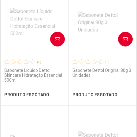
Laboratório
Por Menos
Laboratório
Por Menos
AVISE-ME
AVISE-ME
(0)
(0)
Sabonete Líquido Dettol
Sabonete Dettol Original 80g 3
Skincare Hidratação Essencial
Unidades
500ml
Ver Desconto Convênio
Ver Desconto Convênio
PRODUTO ESGOTADO
PRODUTO ESGOTADO
FECHAR
FECHAR
FEC
FEC
Laboratório
Por Menos
Laboratório
Por Menos