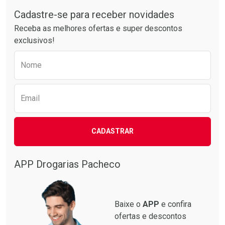
Tudo sobre a Drogarias Pacheco
Comprar sem Desconto
Comprar sem Desconto
Por R$ 63,99/cada
Por R$ 49,27/cada
Cadastre-se para receber novidades
Receba as melhores ofertas e super descontos
exclusivos!
Preencha o formulário abaixo para receber 
Nome
Email
CADASTRAR
APP Drogarias Pacheco
Baixe o
APP
e confira
ofertas e descontos