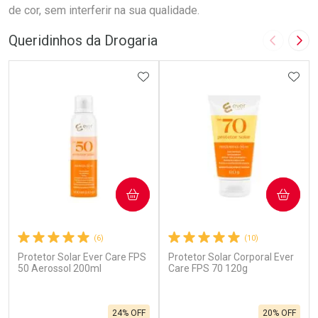
de cor, sem interferir na sua qualidade.
Queridinhos da Drogaria
Imagem A
Pró
ADICIONAR AOS FAVORITOS
ADIC
COMPRAR
COMPRAR
(6)
(10)
Protetor Solar Ever Care FPS
Protetor Solar Corporal Ever
50 Aerossol 200ml
Care FPS 70 120g
24% OFF
20% OFF