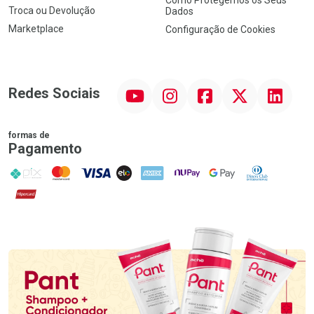
Troca ou Devolução
Dados
Marketplace
Configuração de Cookies
YouTube
Instagram
Facebook
Twitter
Linkedin
Redes Sociais
formas de
Pagamento
PIX
MasterCard
VISA
ELO
AMEX
NuPay
Google Pay
Diners Club
Hipercard
Promoção em Destaque