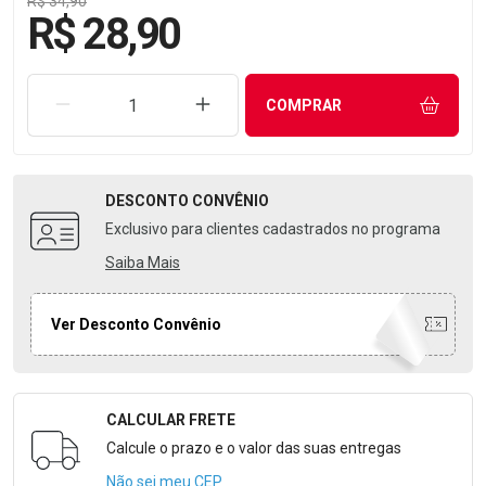
R$ 34,90
R$ 28,90
REMOVER UMA UNIDADE
AUMENTAR UMA UNIDADE
COMPRAR
DESCONTO
CONVÊNIO
Exclusivo para clientes cadastrados no programa
Saiba Mais
Ver Desconto Convênio
CALCULAR FRETE
Formulário para Calcular o Frete
Calcule o prazo e o valor das suas entregas
Não sei meu CEP