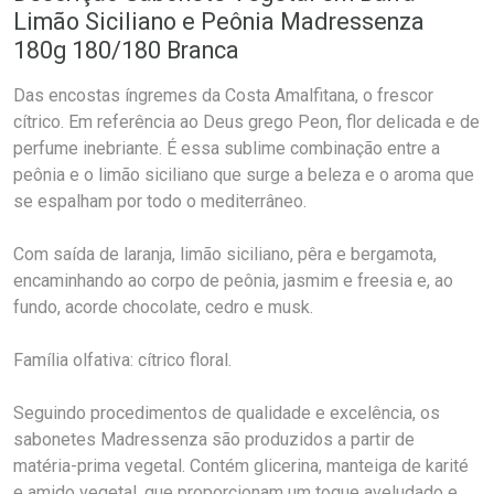
Limão Siciliano e Peônia Madressenza
180g 180/180 Branca
Das encostas íngremes da Costa Amalfitana, o frescor
cítrico. Em referência ao Deus grego Peon, flor delicada e de
perfume inebriante. É essa sublime combinação entre a
peônia e o limão siciliano que surge a beleza e o aroma que
se espalham por todo o mediterrâneo.
Com saída de laranja, limão siciliano, pêra e bergamota,
encaminhando ao corpo de peônia, jasmim e freesia e, ao
fundo, acorde chocolate, cedro e musk.
Família olfativa: cítrico floral.
Seguindo procedimentos de qualidade e excelência, os
sabonetes Madressenza são produzidos a partir de
matéria-prima vegetal. Contém glicerina, manteiga de karité
e amido vegetal, que proporcionam um toque aveludado e