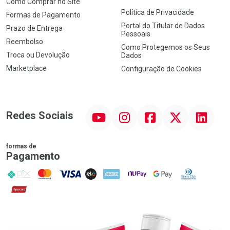
Como Comprar no Site
Política de Privacidade
Formas de Pagamento
Portal do Titular de Dados
Prazo de Entrega
Pessoais
Reembolso
Como Protegemos os Seus
Troca ou Devolução
Dados
Marketplace
Configuração de Cookies
YouTube
Instagram
Facebook
Twitter
Linkedin
Redes Sociais
formas de
Pagamento
PIX
MasterCard
VISA
ELO
AMEX
NuPay
Google Pay
Diners Club
Hipercard
Promoção em Destaque