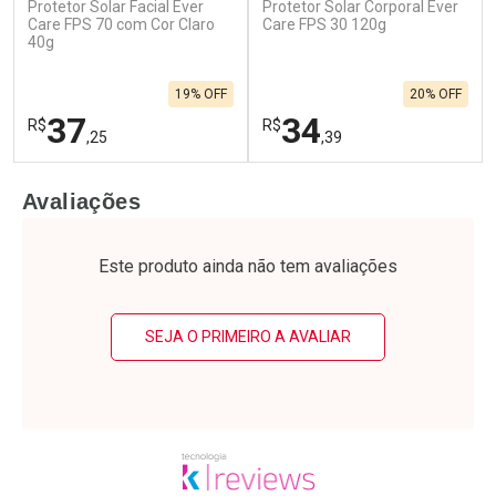
Protetor Solar Facial Ever
Protetor Solar Corporal Ever
Ativar Desconto
Ativar Desconto
Care FPS 70 com Cor Claro
Care FPS 30 120g
40g
Comprar sem Desconto
Comprar sem Desconto
Por R$ 23,99/cada
Por R$ 15,59/cada
Comprar sem Desconto
Comprar sem Desconto
19% OFF
20% OFF
Por R$ 23,99/cada
Por R$ 15,59/cada
37
34
R$
R$
,25
,39
FECHAR
F
FECHAR
F
Avaliações
Laboratório
Laboratório
Por Menos
Por Menos
Este produto ainda não tem avaliações
SEJA O PRIMEIRO A AVALIAR