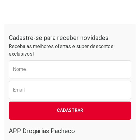
Ativar Desconto
Ativar Desconto
Comprar sem Desconto
Comprar sem Desconto
Tudo sobre a Drogarias Pacheco
Por R$ 37,25/cada
Por R$ 34,39/cada
Comprar sem Desconto
Comprar sem Desconto
Por R$ 37,25/cada
Por R$ 34,39/cada
Cadastre-se para receber novidades
Receba as melhores ofertas e super descontos
exclusivos!
Preencha o formulário abaixo para receber 
Nome
Email
CADASTRAR
APP Drogarias Pacheco