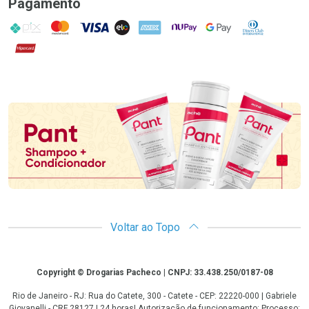
Pagamento
PIX
MasterCard
VISA
ELO
AMEX
NuPay
Google Pay
Diners Club
Hipercard
Promoção em Destaque
Voltar ao Topo
Copyright
Copyright © Drogarias Pacheco | CNPJ: 33.438.250/0187-08
Rio de Janeiro - RJ: Rua do Catete, 300 - Catete - CEP: 22220-000 | Gabriele
Giovanelli - CRF 28127 | 24 horas| Autorização de funcionamento: Processo: