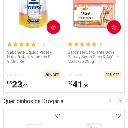
COMPRAR
COMPRAR
(149)
(6)
Sabonete Líquido Protex
Sabonete Esfoliante Dove
Nutri Protect Vitamina E
Beauty Scrub Coco & Açúcar
900ml Refil
Mascavo 280g
20% OFF
30% OFF
R$ 29,99
R$ 59,99
23
41
R$
R$
,99
,99
FECHAR
F
FECHAR
F
Queridinhos da Drogaria
Imagem A
Pró
Laboratório
Laboratório
Por Menos
ADICIONAR AOS FAVORITOS
Por Menos
ADIC