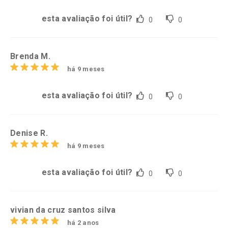
esta avaliação foi útil?
0
0
Brenda M.
há 9 meses
esta avaliação foi útil?
0
0
Denise R.
há 9 meses
esta avaliação foi útil?
0
0
vivian da cruz santos silva
há 2 anos