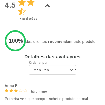
4.5
4
avaliações
100%
dos clientes
recomendam
este produto
Detalhes das avaliações
Ativar Desconto
Ativar Desconto
Ordenar por
Comprar sem Desconto
Comprar sem Desconto
Por R$ 37,25/cada
Por R$ 24,29/cada
Comprar sem Desconto
Comprar sem Desconto
Por R$ 37,25/cada
Por R$ 24,29/cada
Anna F.
há um ano
Primeira vez que compro Achei o produto normal