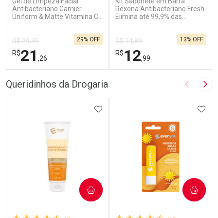
Gel de Limpeza Facial
Kit Sabonete em Barra
Antibacteriano Garnier
Rexona Antibacteriano Fresh
Uniform & Matte Vitamina C
Elimina até 99,9% das
150ml
Bactérias 84g 6 unidades
29% OFF
13% OFF
R$ 29,99
R$ 14,89
21
12
R$
R$
,26
,99
FECHAR
F
FECHAR
F
Queridinhos da Drogaria
Imagem A
Pró
Laboratório
Laboratório
Por Menos
ADICIONAR AOS FAVORITOS
Por Menos
ADIC
COMPRAR
COMPRAR