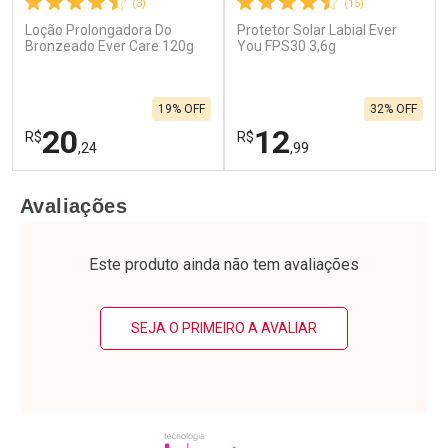
(3)
(15)
Loção Prolongadora Do
Protetor Solar Labial Ever
Ativar Desconto
Ativar Desconto
Bronzeado Ever Care 120g
You FPS30 3,6g
Comprar sem Desconto
Comprar sem Desconto
Por R$ 21,26/cada
Por R$ 12,99/cada
Comprar sem Desconto
Comprar sem Desconto
19% OFF
32% OFF
Por R$ 21,26/cada
Por R$ 12,99/cada
20
12
R$
R$
,24
,99
FECHAR
F
FECHAR
F
Avaliações
Laboratório
Laboratório
Por Menos
Por Menos
Este produto ainda não tem avaliações
SEJA O PRIMEIRO A AVALIAR