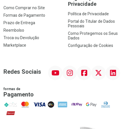
Privacidade
Como Comprar no Site
Política de Privacidade
Formas de Pagamento
Portal do Titular de Dados
Prazo de Entrega
Pessoais
Reembolso
Como Protegemos os Seus
Troca ou Devolução
Dados
Marketplace
Configuração de Cookies
YouTube
Instagram
Facebook
Twitter
Linkedin
Redes Sociais
formas de
Pagamento
PIX
MasterCard
VISA
ELO
AMEX
NuPay
Google Pay
Diners Club
Hipercard