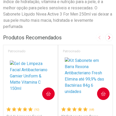
índice de hidratação, vitamina e nutrição para a pele, é a
melhor opção para peles sensíveis e ressecadas. O
Sabonete Líquido Nivea Active 3 For Men 250ml vai deixar a
sua pele muito mais macia, hidratada e levemente
perfumada.
Produtos Recomendados
Imagem A
Pró
Patrocinado
Patrocinado
COMPRAR
COMPRAR
(92)
(68)