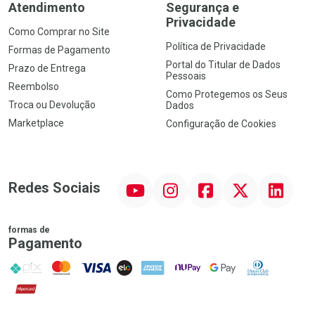
Atendimento
Segurança e
Privacidade
Como Comprar no Site
Política de Privacidade
Formas de Pagamento
Portal do Titular de Dados
Prazo de Entrega
Pessoais
Reembolso
Como Protegemos os Seus
Troca ou Devolução
Dados
Marketplace
Configuração de Cookies
YouTube
Instagram
Facebook
Twitter
Linkedin
Redes Sociais
formas de
Pagamento
PIX
MasterCard
VISA
ELO
AMEX
NuPay
Google Pay
Diners Club
Hipercard