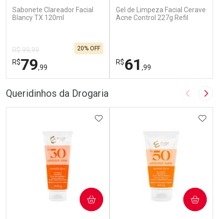
Sabonete Clareador Facial
Gel de Limpeza Facial Cerave
Blancy TX 120ml
Acne Control 227g Refil
20% OFF
R$ 99,99
79
61
R$
R$
,99
,99
FECHAR
F
FECHAR
F
Queridinhos da Drogaria
Imagem A
Pró
Laboratório
Dermaclub
Por Menos
ADICIONAR AOS FAVORITOS
Por Menos
ADIC
COMPRAR
COMPRAR