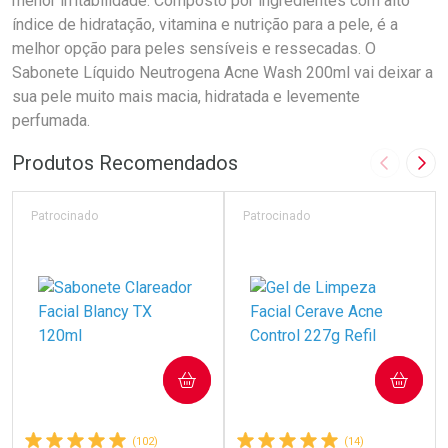
menor irritabilidade. Composto por ingredientes com alto
índice de hidratação, vitamina e nutrição para a pele, é a
melhor opção para peles sensíveis e ressecadas. O
Sabonete Líquido Neutrogena Acne Wash 200ml vai deixar a
sua pele muito mais macia, hidratada e levemente
perfumada.
Produtos Recomendados
Imagem A
Pró
Patrocinado
Patrocinado
COMPRAR
COMPRAR
(102)
(14)