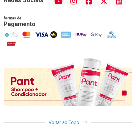
formas de
Pagamento
PIX
MasterCard
VISA
ELO
AMEX
NuPay
Google Pay
Diners Club
Hipercard
Promoção em Destaque
Voltar ao Topo