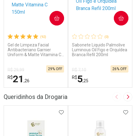
COMPRAR
COMPRAR
(92)
(0)
Gel de Limpeza Facial
Sabonete Liquido Palmolive
Antibacteriano Garnier
Luminous Oil Figo e Orquídea
Uniform & Matte Vitamina C
Branca Refil 200ml
150ml
29% OFF
26% OFF
R$ 29,99
R$ 7,10
21
5
R$
R$
,26
,25
FECHAR
F
FECHAR
F
Queridinhos da Drogaria
Imagem A
Pró
Laboratório
Laboratório
Por Menos
ADICIONAR AOS FAVORITOS
Por Menos
ADIC