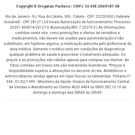
Copyright
Copyright © Drogarias Pacheco | CNPJ: 33.438.250/0187-08
Rio de Janeiro - RJ: Rua do Catete, 300 - Catete - CEP: 22220-000 | Gabriele
Giovanelli - CRF 28127 | 24 horas| Autorização de funcionamento: Processo:
25351.493074/2012-10 Autorização/MS: 7.25279.0 | As informações
contidas neste site, como promoções e ofertas de remédios e
medicamentos, não devem ser usadas para automedicação e não
substituem, em hipótese alguma, a medicação prescrita pelo profissional da
área médica. Somente o médico está em condições de diagnosticar
qualquer problema de saúde e prescrever o tratamento adequado. Os
preços e as promoções são válidos apenas para compras via internet. As
fotos contidas em nosso site são meramente ilustrativas. *Preços e
disponibilidade sujeitos a alterações no decorrer do dia. Antibióticos e
antimicrobianos vendas apenas em lojas físicas ou televendas. Portaria nº
344 - 01/02/1999 - Ministério da Saúde. Horário de funcionamento Central
de Vendas e Atendimento ao Cliente 4020 4404 ou 0800 282 10 10 de
domingo a domingo das 08h00 às 20h00.
LGPD Aceite os Cookies
R$ 31,59
COMPRAR