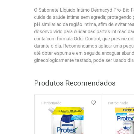
O Sabonete Líquido Intimo Dermacyd Pro-Bio Fe
cuida da saúde intima sem agredir, protegendo p
pH similar ao da região intima, afim de evitar r
desenvolvido para cuidar das partes intimas d
conta com fórmula Odor Control, que previne o
durante o dia. Recomendamos aplicar uma pequen
até obter espuma e em seguida enxaguar abun
ginecologicamente testado, pode ser usado dia
Produtos Recomendados
ADICIONAR AOS 
Patrocinado
Patrocinado