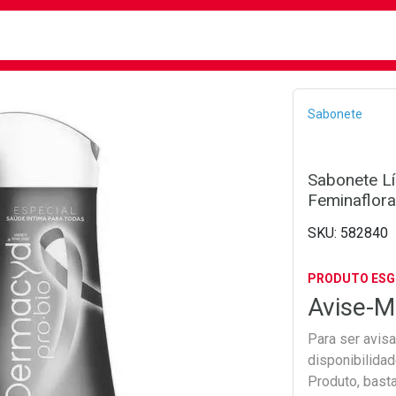
busca
isa?
Bread
Sabonete
Sabonete Lí
Feminaflora
582840
PRODUTO ES
Avise-M
Para ser avis
disponibilida
Produto, bast