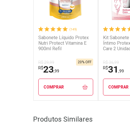
(149)
Sabonete Líquido Protex
Kit Sabonete
Nutri Protect Vitamina E
Íntimo Protex
900ml Refil
Care 2 Unida
Cada
20% OFF
R$ 29,99
R$ 36,99
23
31
R$
R$
,99
,99
COMPRAR
COMPRAR
FECHAR
FECHAR
Produtos Similares
Laboratório
Laborató
Por Menos
Por Men