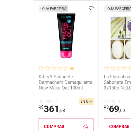
ADICIONAR AOS 
LOJA PARCEIRA
LOJA PARCEIR
(0)
Kit c/9 Sabonete
La Florentina
Ativar Desconto
Ativar Des
Dermachem Demaquilante
Sabonete Em
New Make Out 100ml
3x150g NUL
Comprar sem Desconto
Comprar s
Comprar sem Desconto
Comprar s
Por R$ 23,99/cada
Por R$ 31,9
Por R$ 23,99/cada
Por R$ 31,9
8% OFF
R$ 391,37
R$ 79,00
361
69
R$
R$
,68
,00
COMPRAR
COMPRAR