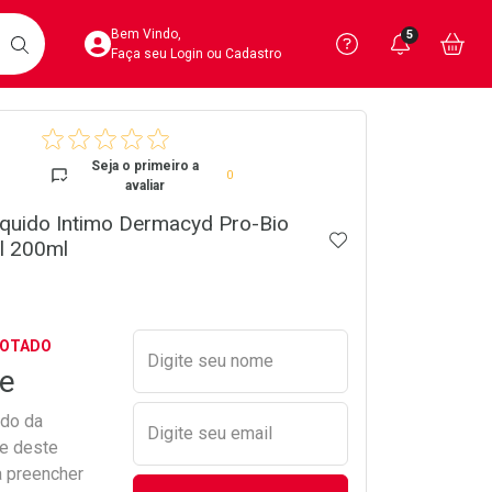
Acesse sua Conta
Precisa de 
Notific
Aces
Bem Vindo,
5
Você po
notifica
Vo
it
BUSCAR
Ver Recursos 
Faça seu Login ou Cadastro
crumb
Atendimento ao 
Seja o primeiro a
0
avaliar
Central de Ajud
quido Intimo Dermacyd Pro-Bio
ADICIONAR AOS 
Televendas
l 200ml
4020-4404
Preencher nome e email para s
GOTADO
Digite seu nome
e
ado da
Digite seu email
de deste
a preencher