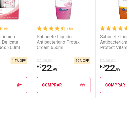
(64)
(38)
 Líquido
Sabonete Líquido
Sabonete Líq
 Delicate
Antibacteriano Protex
Antibacterian
des 200ml
Cream 650ml
Protect Vita
14% OFF
20% OFF
R$ 28,59
R$ 28,59
22
22
R$
R$
,99
,99
COMPRAR
COMPRAR
FECHAR
FECHAR
FECHAR
FECHAR
rio
Laboratório
Laborató
os
Por Menos
Por Men