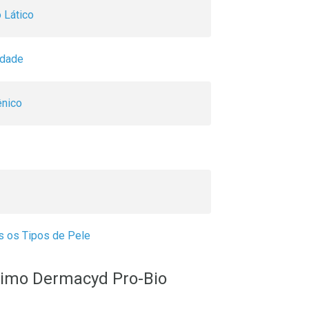
 Lático
idade
ênico
s os Tipos de Pele
ntimo Dermacyd Pro-Bio