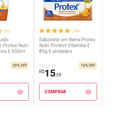
(21)
(158)
uido
Sabonete em Barra Protex
Sabonete em 
o Protex Nutri
Nutri Protect Vitamina E
Aveia + Prebi
mina E 650ml
85g 6 unidades
unidades de 
20% OFF
16% OFF
R$ 18,59
15
17
R$
R$
,59
,99
COMPRAR
COMPRAR
FECHAR
FECHAR
FECHAR
FECHAR
rio
Laboratório
Laborató
os
Por Menos
Por Men