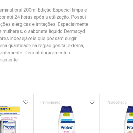
minafloral 200ml Edição Especial limpa e
or até 24 horas após a utilização. Possui
eações alérgicas e irritações. Especialmente
as mulheres, o sabonete líquido Dermacyd
dores indesejáveis que possam surgir
a quantidade na região genital externa,
dantemente. Dermatologicamente e
riamente.
FAVORITOS
ADICIONAR AOS FAVORITOS
ADICIONAR AOS 
Patrocinado
Patrocinado