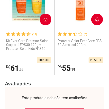
COMPRAR
COMPRAR
(19)
(6)
Ativar Desconto
Kit Ever Care Protetor Solar
Protetor Solar Ever Care FPS
Ativar Desconto
Corporal FPS30 120g +
30 Aerossol 200ml
Protetor Solar Kids FPS60
Comprar sem Desconto
Comprar sem Desconto
120g
Comprar sem Desconto
Por R$ 79,99/cada
Por R$ 61,99/cada
Comprar sem Desconto
Por R$ 61,99/cada
10% OFF
20% OFF
Por R$ 79,99/cada
61
55
R$
R$
,55
,19
FECHAR
F
FECHAR
F
Avaliações
Laboratório
Laboratório
Por Menos
Por Menos
Este produto ainda não tem avaliações