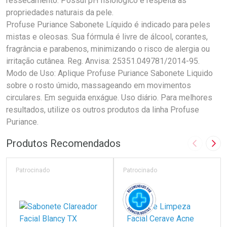
ressecamento. Possui pH fisiológico e respeita as
propriedades naturais da pele.
Profuse Puriance Sabonete Líquido é indicado para peles
mistas e oleosas. Sua fórmula é livre de álcool, corantes,
fragrância e parabenos, minimizando o risco de alergia ou
irritação cutânea. Reg. Anvisa: 25351.049781/2014-95.
Modo de Uso: Aplique Profuse Puriance Sabonete Liquido
sobre o rosto úmido, massageando em movimentos
circulares. Em seguida enxágue. Uso diário. Para melhores
resultados, utilize os outros produtos da linha Profuse
Puriance.
Produtos Recomendados
Imagem A
Pró
Patrocinado
Patrocinado