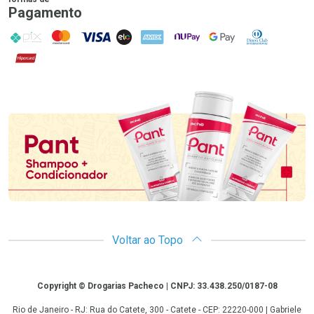
Pagamento
PIX
MasterCard
VISA
ELO
AMEX
NuPay
Google Pay
Diners Club
Hipercard
Promoção em Destaque
Voltar ao Topo
Copyright
Copyright © Drogarias Pacheco | CNPJ: 33.438.250/0187-08
Rio de Janeiro - RJ: Rua do Catete, 300 - Catete - CEP: 22220-000 | Gabriele