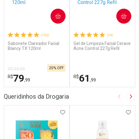
COMPRAR
COMPRAR
(102)
(14)
Sabonete Clareador Facial
Gel de Limpeza Facial Cerave
Blancy TX 120ml
Acne Control 227g Refil
20% OFF
R$ 99,99
79
61
R$
R$
,99
,99
FECHAR
F
FECHAR
F
Queridinhos da Drogaria
Imagem A
Pró
Laboratório
Dermaclub
Por Menos
ADICIONAR AOS FAVORITOS
Por Menos
ADIC