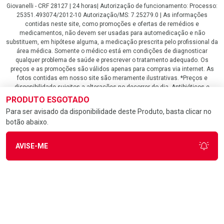
Giovanelli - CRF 28127 | 24 horas| Autorização de funcionamento: Processo:
25351.493074/2012-10 Autorização/MS: 7.25279.0 | As informações
contidas neste site, como promoções e ofertas de remédios e
medicamentos, não devem ser usadas para automedicação e não
substituem, em hipótese alguma, a medicação prescrita pelo profissional da
área médica. Somente o médico está em condições de diagnosticar
qualquer problema de saúde e prescrever o tratamento adequado. Os
preços e as promoções são válidos apenas para compras via internet. As
fotos contidas em nosso site são meramente ilustrativas. *Preços e
disponibilidade sujeitos a alterações no decorrer do dia. Antibióticos e
antimicrobianos vendas apenas em lojas físicas ou televendas. Portaria nº
PRODUTO ESGOTADO
344 - 01/02/1999 - Ministério da Saúde. Horário de funcionamento Central
Para ser avisado da disponibilidade deste Produto, basta clicar no
de Vendas e Atendimento ao Cliente 4020 4404 ou 0800 282 10 10 de
botão abaixo.
domingo a domingo das 08h00 às 20h00.
LGPD Aceite os Cookies
AVISE-ME