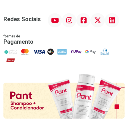
YouTube
Instagram
Facebook
Twitter
Linkedin
Redes Sociais
formas de
Pagamento
PIX
MasterCard
VISA
ELO
AMEX
NuPay
Google Pay
Diners Club
Hipercard
Promoção em Destaque