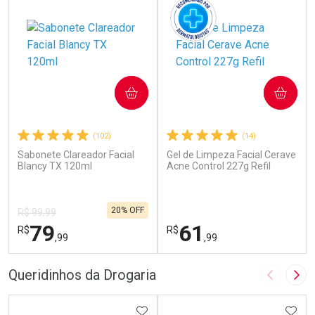
COMPRAR
COMPRAR
(102)
(14)
Sabonete Clareador Facial
Gel de Limpeza Facial Cerave
Blancy TX 120ml
Acne Control 227g Refil
20% OFF
R$ 99,99
79
61
R$
R$
,99
,99
FECHAR
F
FECHAR
F
Queridinhos da Drogaria
Imagem A
Pró
Laboratório
Dermaclub
Por Menos
ADICIONAR AOS FAVORITOS
Por Menos
ADIC