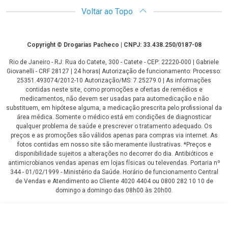
Voltar ao Topo
Copyright
Copyright © Drogarias Pacheco | CNPJ: 33.438.250/0187-08
Rio de Janeiro - RJ: Rua do Catete, 300 - Catete - CEP: 22220-000 | Gabriele
Giovanelli - CRF 28127 | 24 horas| Autorização de funcionamento: Processo:
25351.493074/2012-10 Autorização/MS: 7.25279.0 | As informações
contidas neste site, como promoções e ofertas de remédios e
medicamentos, não devem ser usadas para automedicação e não
substituem, em hipótese alguma, a medicação prescrita pelo profissional da
área médica. Somente o médico está em condições de diagnosticar
qualquer problema de saúde e prescrever o tratamento adequado. Os
preços e as promoções são válidos apenas para compras via internet. As
fotos contidas em nosso site são meramente ilustrativas. *Preços e
disponibilidade sujeitos a alterações no decorrer do dia. Antibióticos e
antimicrobianos vendas apenas em lojas físicas ou televendas. Portaria nº
344 - 01/02/1999 - Ministério da Saúde. Horário de funcionamento Central
de Vendas e Atendimento ao Cliente 4020 4404 ou 0800 282 10 10 de
domingo a domingo das 08h00 às 20h00.
LGPD Aceite os Cookies