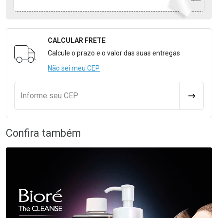
CALCULAR FRETE
Formulário para Calcular o Frete
Calcule o prazo e o valor das suas entregas
Não sei meu CEP
Informe seu CEP
CALCULA
Confira também