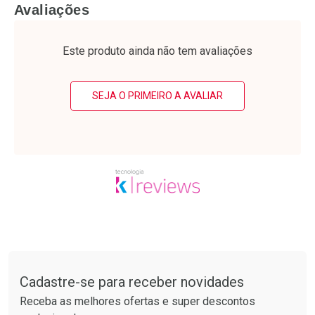
FECHAR
F
FECHAR
F
Avaliações
Laboratório
Laboratório
Por Menos
Por Menos
Este produto ainda não tem avaliações
SEJA O PRIMEIRO A AVALIAR
Ativar Desconto
Ativar Desconto
Comprar sem Desconto
Comprar sem Desconto
Tudo sobre a Drogarias Pacheco
Por R$ 12,99/cada
Por R$ 52,64/cada
Comprar sem Desconto
Comprar sem Desconto
Por R$ 12,99/cada
Por R$ 52,64/cada
Cadastre-se para receber novidades
Receba as melhores ofertas e super descontos