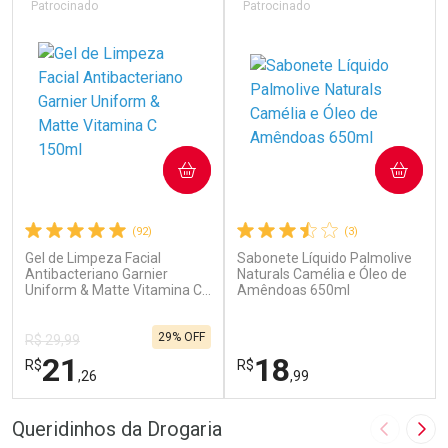
Patrocinado
Patrocinado
COMPRAR
COMPRAR
(92)
(3)
Gel de Limpeza Facial
Sabonete Líquido Palmolive
Antibacteriano Garnier
Naturals Camélia e Óleo de
Uniform & Matte Vitamina C
Amêndoas 650ml
150ml
29% OFF
R$ 29,99
21
18
R$
R$
,26
,99
FECHAR
F
FECHAR
F
Queridinhos da Drogaria
Imagem A
Pró