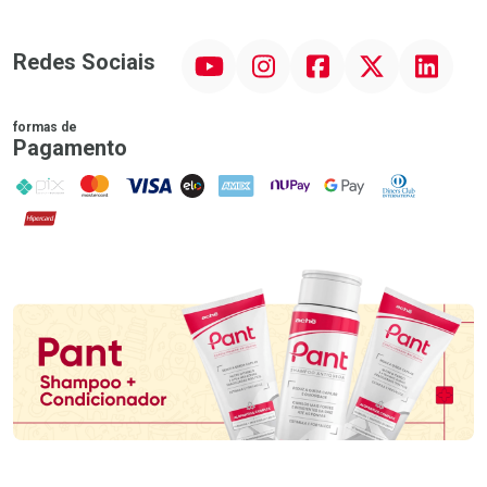
YouTube
Instagram
Facebook
Twitter
Linkedin
Redes Sociais
formas de
Pagamento
PIX
MasterCard
VISA
ELO
AMEX
NuPay
Google Pay
Diners Club
Hipercard
Promoção em Destaque