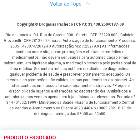
Voltar ao Topo
Copyright
Copyright © Drogarias Pacheco | CNPJ: 33.438.250/0187-08
Rio de Janeiro - RJ: Rua do Catete, 300 - Catete - CEP: 22220-000 | Gabriele
Giovanelli - CRF 28127 | 24 horas| Autorização de funcionamento: Processo:
25351.493074/2012-10 Autorização/MS: 7.25279.0 | As informações
contidas neste site, como promoções e ofertas de remédios e
medicamentos, não devem ser usadas para automedicação e não
substituem, em hipótese alguma, a medicação prescrita pelo profissional da
área médica. Somente o médico está em condições de diagnosticar
qualquer problema de saúde e prescrever o tratamento adequado. Os
preços e as promoções são válidos apenas para compras via internet. As
fotos contidas em nosso site são meramente ilustrativas. *Preços e
disponibilidade sujeitos a alterações no decorrer do dia. Antibióticos e
antimicrobianos vendas apenas em lojas físicas ou televendas. Portaria nº
344 - 01/02/1999 - Ministério da Saúde. Horário de funcionamento Central
de Vendas e Atendimento ao Cliente 4020 4404 ou 0800 282 10 10 de
domingo a domingo das 08h00 às 20h00.
LGPD Aceite os Cookies
PRODUTO ESGOTADO