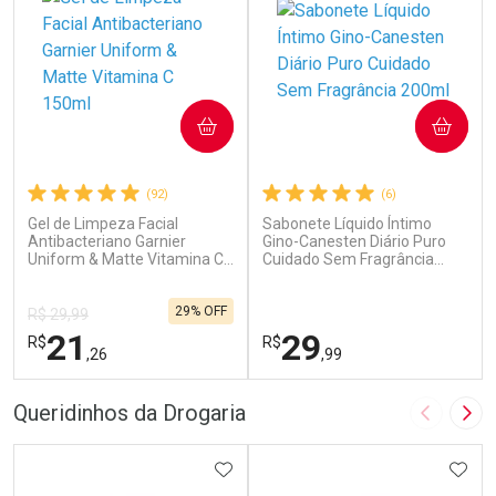
COMPRAR
COMPRAR
(92)
(6)
Gel de Limpeza Facial
Sabonete Líquido Íntimo
Antibacteriano Garnier
Gino-Canesten Diário Puro
Uniform & Matte Vitamina C
Cuidado Sem Fragrância
150ml
200ml
29% OFF
R$ 29,99
21
29
R$
R$
,26
,99
FECHAR
F
FECHAR
F
Queridinhos da Drogaria
Imagem A
Pró
Laboratório
Laboratório
Por Menos
ADICIONAR AOS FAVORITOS
Por Menos
ADIC