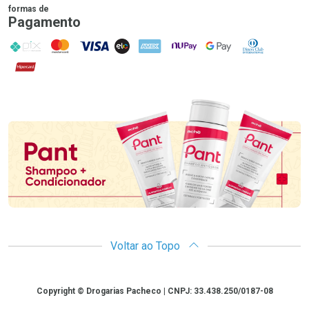
formas de
Pagamento
PIX
MasterCard
VISA
ELO
AMEX
NuPay
Google Pay
Diners Club
Hipercard
Promoção em Destaque
Voltar ao Topo
Copyright
Copyright © Drogarias Pacheco | CNPJ: 33.438.250/0187-08