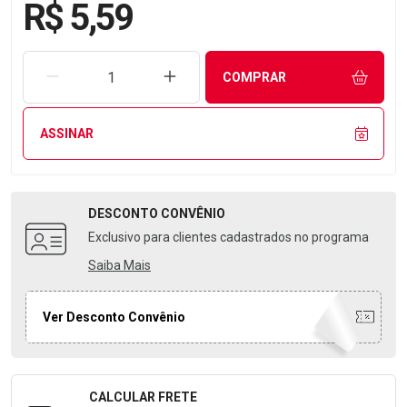
R$ 5,59
REMOVER UMA UNIDADE
AUMENTAR UMA UNIDADE
COMPRAR
ASSINAR
DESCONTO
CONVÊNIO
Exclusivo para clientes cadastrados no programa
Saiba Mais
Ver Desconto Convênio
CALCULAR FRETE
Formulário para Calcular o Frete