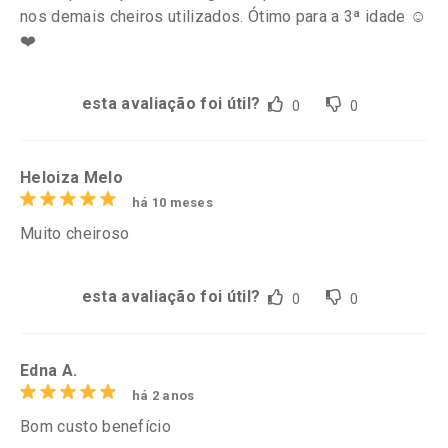
nos demais cheiros utilizados. Ótimo para a 3ª idade ☺️
❤️
esta avaliação foi útil?
0
0
Heloiza Melo
há 10 meses
Muito cheiroso
esta avaliação foi útil?
0
0
Edna A.
há 2 anos
Bom custo benefício