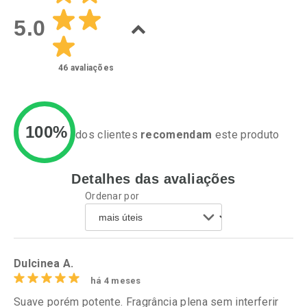
Laboratório
Laboratório
Por Menos
Por Menos
5.0
46
avaliações
100%
dos clientes
recomendam
este produto
Detalhes das avaliações
Ativar Desconto
Ativar Desconto
Ordenar por
Comprar sem Desconto
Comprar sem Desconto
Por R$ 24,29/cada
Por R$ 20,24/cada
Comprar sem Desconto
Comprar sem Desconto
Por R$ 24,29/cada
Por R$ 20,24/cada
Dulcinea A.
há 4 meses
Suave porém potente. Fragrância plena sem interferir